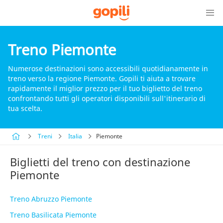
Treno Piemonte
Numerose destinazioni sono accessibili quotidianamente in
treno verso la regione Piemonte. Gopili ti aiuta a trovare
rapidamente il miglior prezzo per il tuo biglietto del treno
confrontando tutti gli operatori disponibili sull'itinerario di
tua scelta.
Treni
Italia
Piemonte
Biglietti del treno con destinazione
Piemonte
Treno Abruzzo Piemonte
Treno Basilicata Piemonte