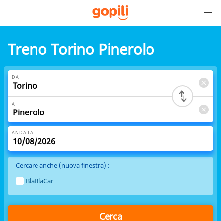
Treno Torino Pinerolo
DA
A
ANDATA
Cercare anche (nuova finestra) :
BlaBlaCar
Cerca