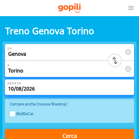
Treno Genova Torino
DA
A
ANDATA
Cercare anche (nuova finestra) :
BlaBlaCar
Cerca