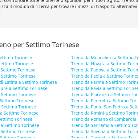
di confrontare tutte le offerte disponibili per il tuo tragitto. Treno,
lizza il modulo di ricerca per trovare i mezzi di trasporto alternativi
.
treno per Settimo Torinese
ettimo Torinese
Treno da Moncalieri a Settimo T
Settimo Torinese
Treno da Novara a Settimo Tori
 Settimo Torinese
Treno da Padova a Settimo Tori
 Settimo Torinese
Treno da Paola a Settimo Torine
di Latina a Settimo Torinese
Treno da Parma a Settimo Torin
gure a Settimo Torinese
Treno da Pavia a Settimo Torine
 Settimo Torinese
Treno da Piacenza a Settimo Tor
Settimo Torinese
Treno da Pinerolo a Settimo Tor
 Settimo Torinese
Treno da Ponte San Pietro a Set
a Settimo Torinese
Treno da Rimini a Settimo Torin
ettimo Torinese
Treno da Romano di Lombardia 
a Settimo Torinese
Treno da Sanremo a Settimo Tor
 Settimo Torinese
Treno da Savona a Settimo Tori
 Settimo Torinese
Treno da Termoli a Settimo Tori