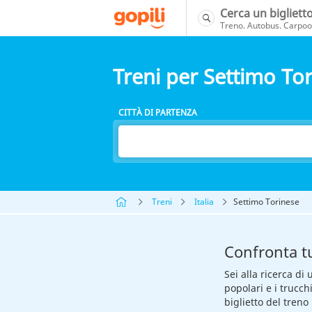
Cerca un bigliett
Treno. Autobus. Carpool
Treni per Settimo To
CITTÀ DI PARTENZA
Treni
Italia
Settimo Torinese
Confronta tu
Sei alla ricerca di
popolari e i trucc
biglietto del tren