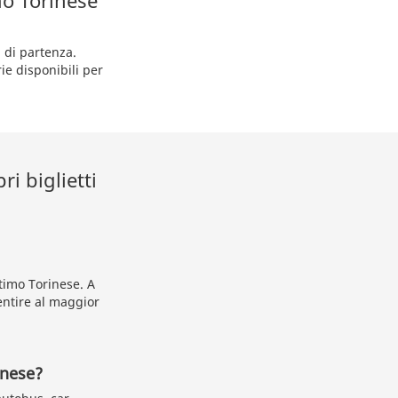
mo Torinese
 di partenza.
ie disponibili per
ri biglietti
ttimo Torinese. A
entire al maggior
inese?