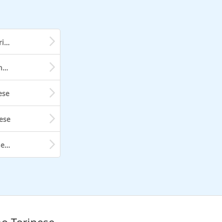
Treno da Chivasso a Settimo Torinese
Treno da Alassio a Settimo Torinese
ese
nese
Treno da Cuneo a Settimo Torinese