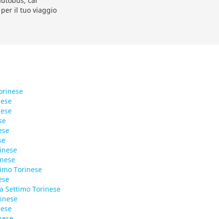
 autobus, car
 per il tuo viaggio
orinese
nese
nese
se
ese
se
inese
inese
timo Torinese
ese
a Settimo Torinese
inese
nese
nese