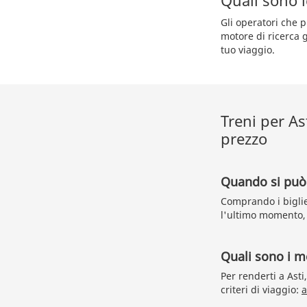
Quali sono l
Gli operatori che p
motore di ricerca g
tuo viaggio.
Treni per As
prezzo
Quando si può t
Comprando i biglie
l'ultimo momento, r
Quali sono i me
Per renderti a Ast
criteri di viaggio:
a