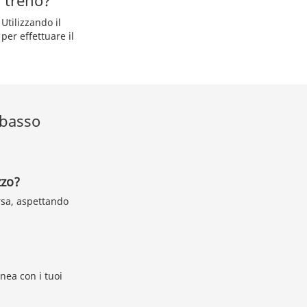
n treno?
Utilizzando il
per effettuare il
a basso
zzo?
rsa, aspettando
nea con i tuoi