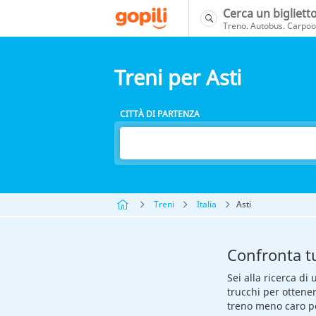
Cerca un bigliett
Treno. Autobus. Carpool
Treni per Asti
CITTÀ DI PARTENZA
Treni
Italia
Asti
Confronta tut
Sei alla ricerca di 
trucchi per ottene
treno meno caro per