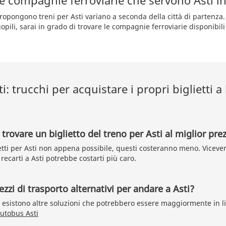
e compagnie ferroviarie che servono Asti i
ropongono treni per Asti variano a seconda della città di partenza. 
opili, sarai in grado di trovare le compagnie ferroviarie disponibili 
ti: trucchi per acquistare i propri biglietti 
rovare un biglietto del treno per Asti al miglior pre
tti per Asti non appena possibile, questi costeranno meno. Viceve
ecarti a Asti potrebbe costarti più caro.
zzi di trasporto alternativi per andare a Asti?
i, esistono altre soluzioni che potrebbero essere maggiormente in li
utobus Asti