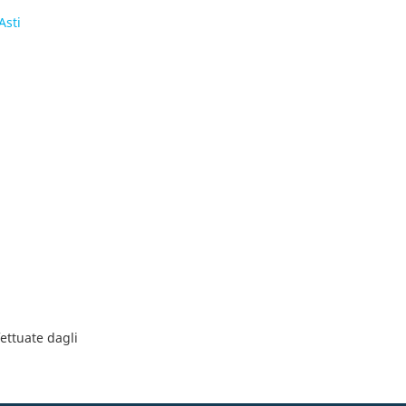
Asti
fettuate dagli