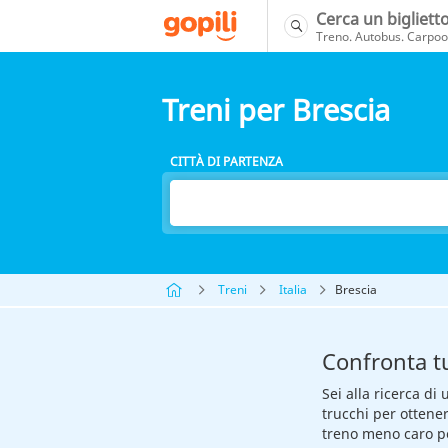
Cerca un bigliett
Treno. Autobus. Carpool
Treni per Brescia
CITTÀ DI PARTENZA
Treni
Italia
Brescia
Confronta tu
Sei alla ricerca di 
trucchi per ottene
treno meno caro pe