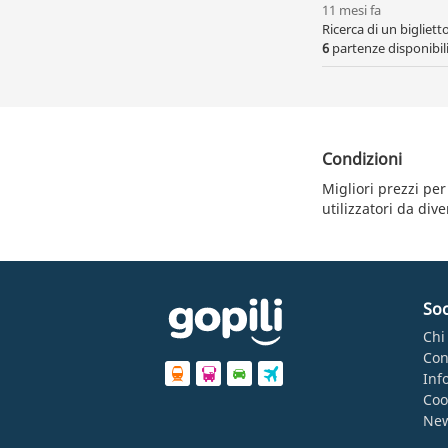
11 mesi fa
Ricerca di un bigliet
6
partenze disponibili,
Condizioni
Migliori prezzi per
utilizzatori da div
Soc
Chi
Con
Inf
Coo
Ne