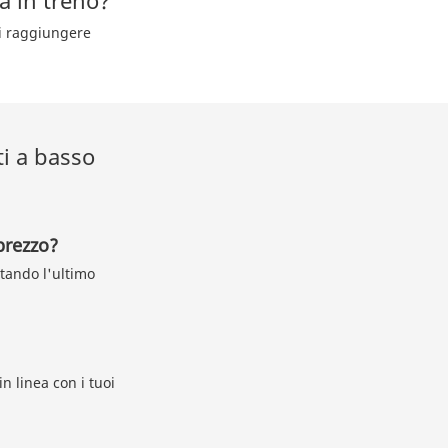
a in treno?
di raggiungere
ti a basso
prezzo?
ttando l'ultimo
n linea con i tuoi