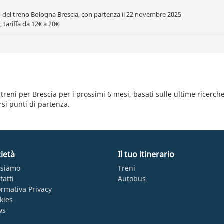
to del treno Bologna Brescia, con partenza il 22 novembre 2025
 tariffa da 12€ a 20€
 treni per Brescia per i prossimi 6 mesi, basati sulle ultime ricerch
ersi punti di partenza.
ietà
Il tuo itinerario
 siamo
Treni
tatti
Autobus
ormativa Privacy
kies
ws