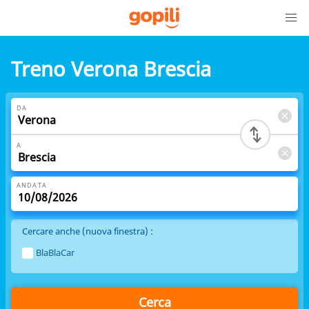
Treno Verona Brescia
DA
A
ANDATA
Cercare anche (nuova finestra) :
BlaBlaCar
Cerca