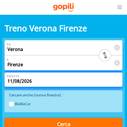
Treno Verona Firenze
DA
A
ANDATA
Cercare anche (nuova finestra) :
BlaBlaCar
Cerca