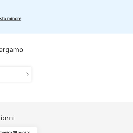
osto minore
 Bergamo
iorni
menica 09 agosto