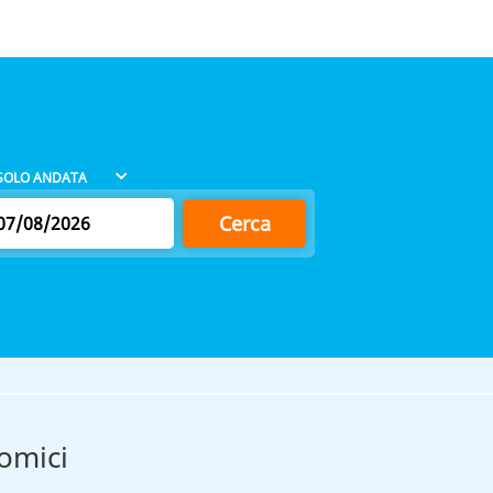
Cerca
omici