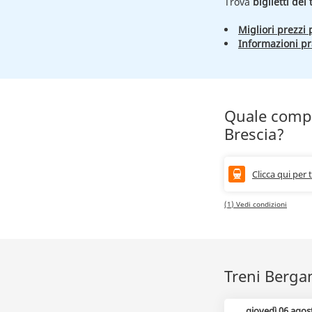
Trova
biglietti de
Migliori prezzi p
Informazioni pr
Quale compa
Brescia?
Clicca qui per 
(1) Vedi condizioni
Treni Bergam
giovedì 06 agos