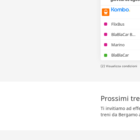
FlixBus
BlaBlaCar Bus
Marino
BlaBlaCar
(2) Visualizza condizioni
Prossimi tr
Ti invitiamo ad ef
treni da Bergamo a