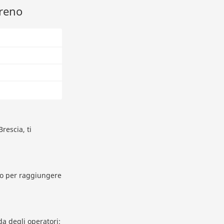
treno
rescia, ti
ido per raggiungere
da degli operatori;