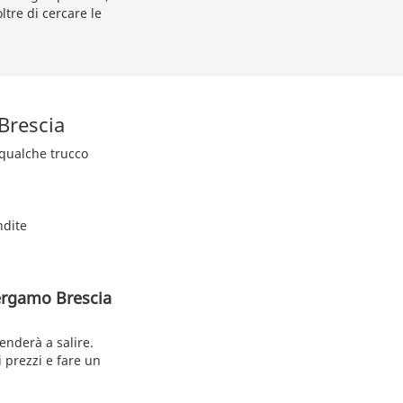
ltre di cercare le
Brescia
a qualche trucco
ndite
Bergamo Brescia
enderà a salire.
i prezzi e fare un