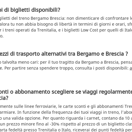
i di biglietti disponibili?
glietti del treno Bergamo Brescia: non dimenticare di confrontare le
lora tu non abbia bisogno di libertà in termini di giorni e orari, sfru
 treni operati da Trenitalia, e i biglietti Low Cost per quelli di It
o.
zzi di trasporto alternativi tra Bergamo e Brescia ?
o talvolta meno cari: per il tuo tragitto da Bergamo a Brescia, pensa
le. Per partire senza spendere troppo, consulta i posti disponibili:
a
onti o abbonamento scegliere se viaggi regolarmente
ia?
rmente sulle linee ferroviarie, le carte sconti e gli abbonamenti Tren
parmiare. In funzione della frequenza dei tuoi viaggi in treno, l'ab
no una valida opzione. Per quanto riguarda i carnet, contano da 10 a
un prezzo minore fino al -30% rispetto al prezzo di un biglietto clas
ta fedeltà presso Trenitalia o Italo, riceverai dei punti fedeltà pe