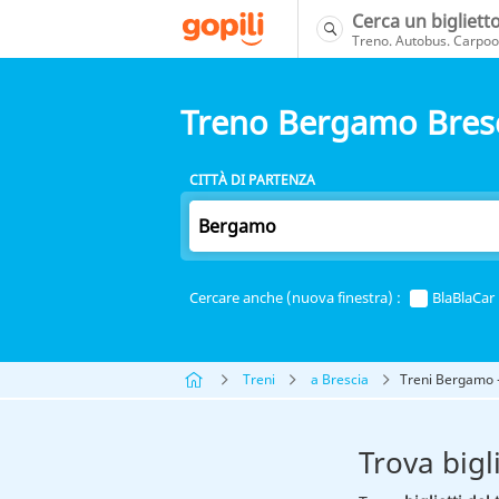
Cerca un bigliett
Treno. Autobus. Carpool
Treno Bergamo Bres
CITTÀ DI PARTENZA
Cercare anche (nuova finestra) :
BlaBlaCar
Treni
a Brescia
Treni Bergamo -
Trova bigl