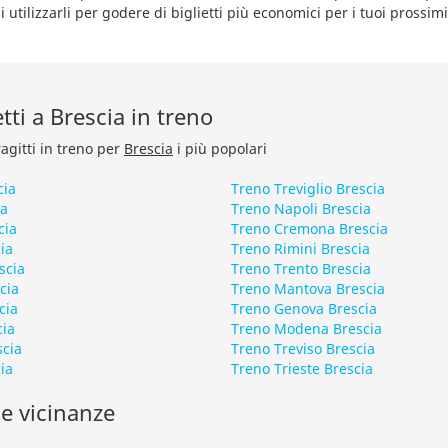
i utilizzarli per godere di biglietti più economici per i tuoi prossi
etti a Brescia in treno
ragitti in treno per
Brescia
i più popolari
cia
Treno Treviglio Brescia
ia
Treno Napoli Brescia
cia
Treno Cremona Brescia
ia
Treno Rimini Brescia
scia
Treno Trento Brescia
cia
Treno Mantova Brescia
cia
Treno Genova Brescia
cia
Treno Modena Brescia
scia
Treno Treviso Brescia
ia
Treno Trieste Brescia
le vicinanze