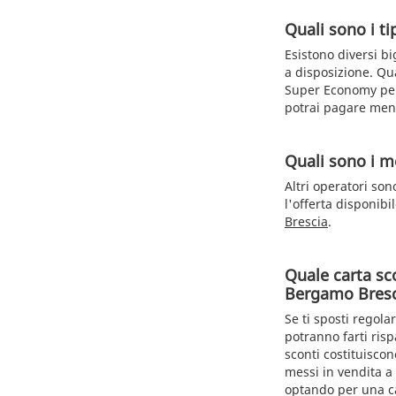
Quali sono i tip
Esistono diversi bi
a disposizione. Qua
Super Economy per i
potrai pagare men
Quali sono i me
Altri operatori son
l'offerta disponibi
Brescia
.
Quale carta sc
Bergamo Bresc
Se ti sposti regola
potranno farti ris
sconti costituisco
messi in vendita a 
optando per una car