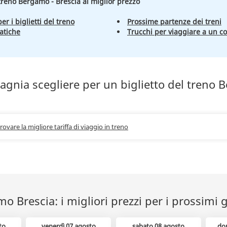
l treno Bergamo - Brescia al miglior prezzo
er i biglietti del treno
Prossime partenze dei treni
atiche
Trucchi per viaggiare a un c
gnia scegliere per un biglietto del treno
trovare la migliore tariffa di viaggio in treno
o Brescia: i migliori prezzi per i prossimi g
to
venerdì 07 agosto
sabato 08 agosto
do