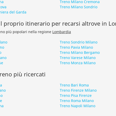
na
Treno Milano Cremona
tova
Treno Milano Sondrio
hiera del Garda
l proprio itinerario per recarsi altrove in 
treno più popolari nella regione
Lombardia
lano
Treno Sondrio Milano
ano
Treno Pavia Milano
o
Treno Milano Bergamo
lano
Treno Varese Milano
se
Treno Monza Milano
 treno più ricercati
ma
Treno Bari Roma
ano
Treno Firenze Milano
no
Treno Pisa Firenze
ze
Treno Roma Milano
ma
Treno Napoli Milano