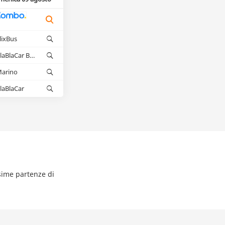
lixBus
BlaBlaCar Bus
arino
laBlaCar
ssime partenze di