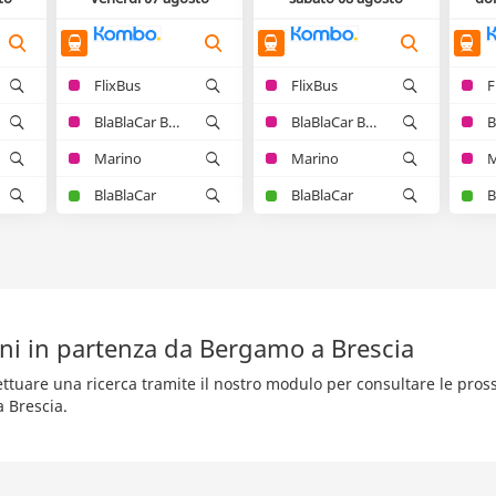
FlixBus
FlixBus
F
BlaBlaCar Bus
BlaBlaCar Bus
Marino
Marino
M
BlaBlaCar
BlaBlaCar
B
eni in partenza da Bergamo a Brescia
fettuare una ricerca tramite il nostro modulo per consultare le pro
 Brescia.