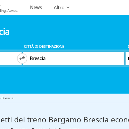
o
News
Altro
ing. Aereo.
cia
CITTÀ DI DESTINAZIONE
 Brescia
ietti del treno Bergamo Brescia econ