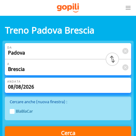
Treno Padova Brescia
DA
A
ANDATA
Cercare anche (nuova finestra) :
BlaBlaCar
Cerca