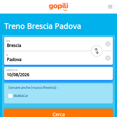
Treno Brescia Padova
DA
A
ANDATA
Cercare anche (nuova finestra) :
BlaBlaCar
Cerca