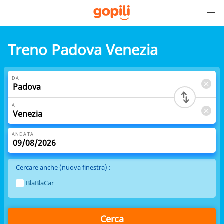
Treno Padova Venezia
DA
A
ANDATA
Cercare anche (nuova finestra) :
BlaBlaCar
Cerca