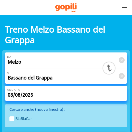
Treno Melzo Bassano del
Grappa
DA
A
ANDATA
Cercare anche (nuova finestra) :
BlaBlaCar