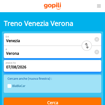
Treno Venezia Verona
DA
A
ANDATA
Cercare anche (nuova finestra) :
BlaBlaCar
Cerca