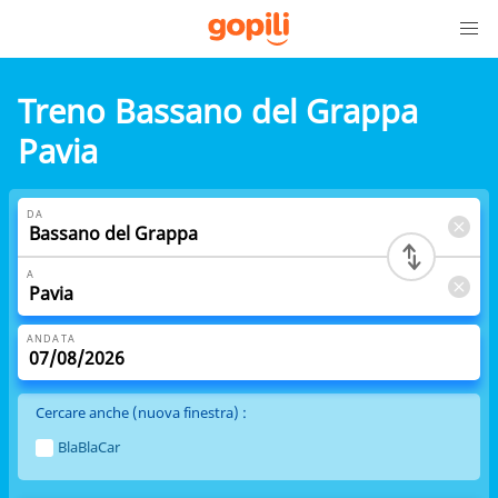
Treno Bassano del Grappa
Pavia
DA
A
ANDATA
Cercare anche (nuova finestra) :
BlaBlaCar