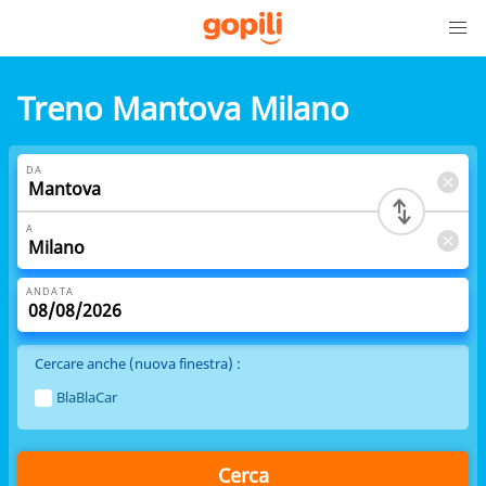
Treno Mantova Milano
DA
A
ANDATA
Cercare anche (nuova finestra) :
BlaBlaCar
Cerca