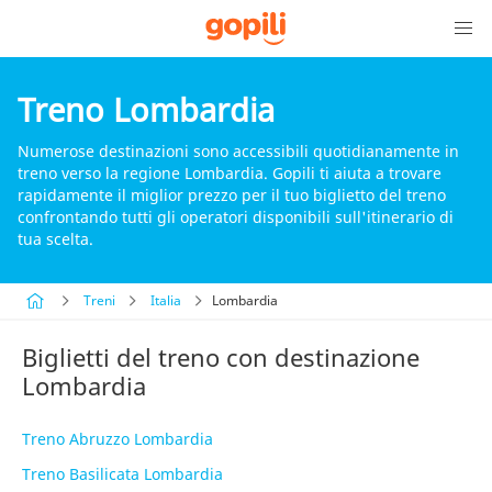
Treno Lombardia
Numerose destinazioni sono accessibili quotidianamente in
treno verso la regione Lombardia. Gopili ti aiuta a trovare
rapidamente il miglior prezzo per il tuo biglietto del treno
confrontando tutti gli operatori disponibili sull'itinerario di
tua scelta.
Treni
Italia
Lombardia
Biglietti del treno con destinazione
Lombardia
Treno Abruzzo Lombardia
Treno Basilicata Lombardia