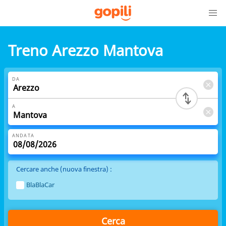
Treno Arezzo Mantova
DA
A
ANDATA
Cercare anche (nuova finestra) :
BlaBlaCar
Cerca