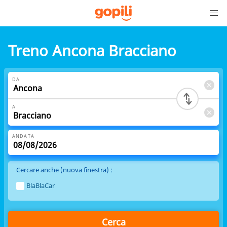
Treno Ancona Bracciano
DA
A
ANDATA
Cercare anche (nuova finestra) :
BlaBlaCar
Cerca