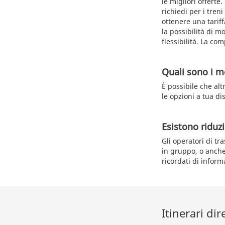
le migliori offerte.
richiedi per i tren
ottenere una tarif
la possibilità di m
flessibilità. La co
Quali sono i me
È possibile che alt
le opzioni a tua d
Esistono riduzi
Gli operatori di tr
in gruppo, o anche 
ricordati di inform
Itinerari dir