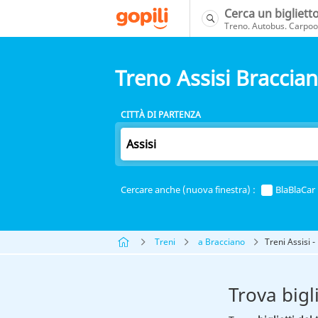
Cerca un bigliett
Treno. Autobus. Carpool
Treno Assisi Braccia
CITTÀ DI PARTENZA
Cercare anche (nuova finestra) :
BlaBlaCar
Treni
a Bracciano
Treni Assisi 
Trova bigl