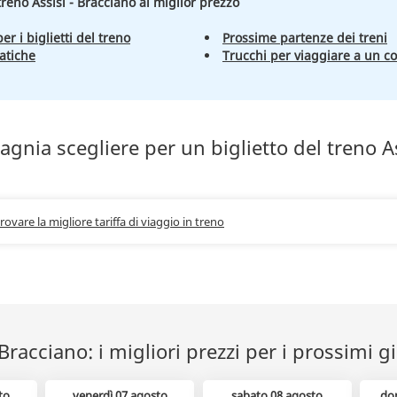
 treno Assisi - Bracciano al miglior prezzo
er i biglietti del treno
Prossime partenze dei treni
atiche
Trucchi per viaggiare a un c
nia scegliere per un biglietto del treno A
trovare la migliore tariffa di viaggio in treno
 Bracciano: i migliori prezzi per i prossimi g
to
venerdì 07 agosto
sabato 08 agosto
do