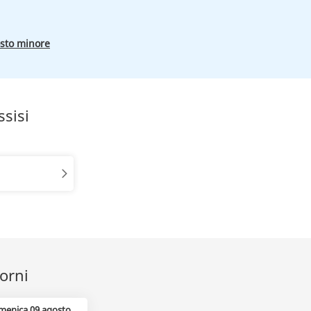
osto minore
ssisi
iorni
menica 09 agosto