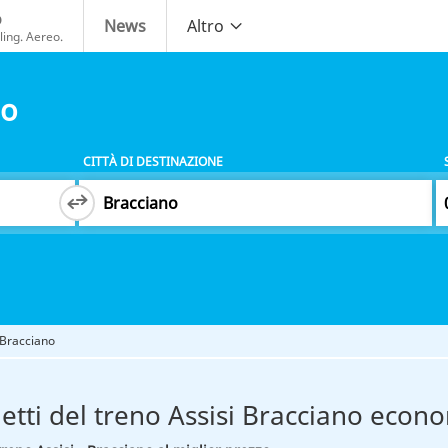
o
News
Altro
ing. Aereo.
no
CITTÀ DI DESTINAZIONE
- Bracciano
ietti del treno Assisi Bracciano econo