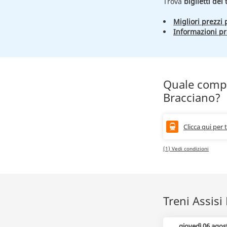
Trova
biglietti del
Migliori prezzi p
Informazioni pr
Quale compag
Bracciano?
Clicca qui per 
(1) Vedi condizioni
Treni Assisi
giovedì 06 agos