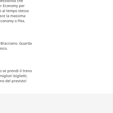
lessibilità che
uper Economy per
o al tempo stesso
tisce la massima
 Economy o Flex.
si Bracciano. Guarda
mico.
o se prendi il treno
gliori biglietti,
no del previsto!