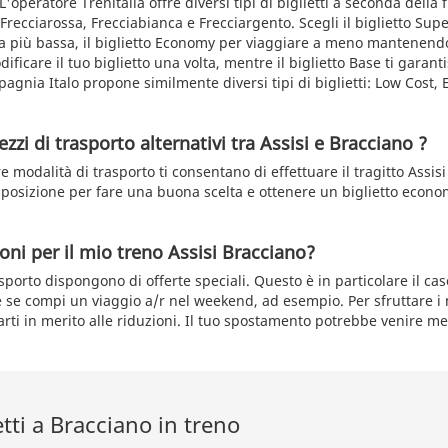
 L'operatore Trenitalia offre diversi tipi di biglietti a seconda della f
i Frecciarossa, Frecciabianca e Frecciargento. Scegli il biglietto S
fa più bassa, il biglietto Economy per viaggiare a meno mantenend
odificare il tuo biglietto una volta, mentre il biglietto Base ti garan
mpagnia Italo propone similmente diversi tipi di biglietti: Low Cost,
zzi di trasporto alternativi tra Assisi e Bracciano ?
re modalità di trasporto ti consentano di effettuare il tragitto Assi
isposizione per fare una buona scelta e ottenere un biglietto econo
oni per il mio treno Assisi Bracciano?
asporto dispongono di offerte speciali. Questo è in particolare il cas
se compi un viaggio a/r nel weekend, ad esempio. Per sfruttare i mi
arti in merito alle riduzioni. Il tuo spostamento potrebbe venire me
etti a Bracciano in treno