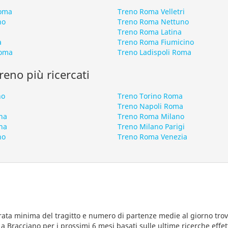
Roma
Treno Roma Velletri
no
Treno Roma Nettuno
Treno Roma Latina
a
Treno Roma Fiumicino
Roma
Treno Ladispoli Roma
 treno più ricercati
no
Treno Torino Roma
Treno Napoli Roma
na
Treno Roma Milano
na
Treno Milano Parigi
no
Treno Roma Venezia
rata minima del tragitto e numero di partenze medie al giorno trova
 a Bracciano per i prossimi 6 mesi basati sulle ultime ricerche effe