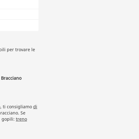
ili per trovare le
e Bracciano
o, ti consigliamo
di
Bracciano. Se
 gopili:
treno