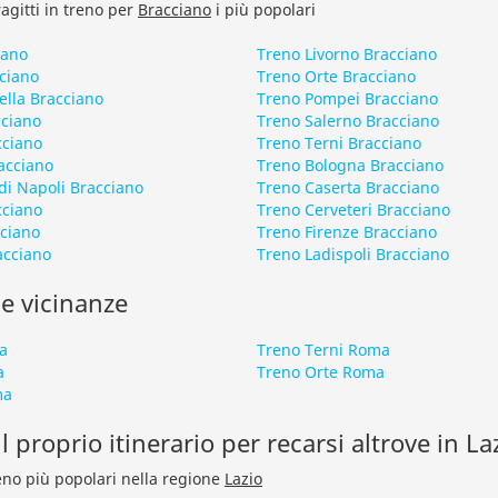
ragitti in treno per
Bracciano
i più popolari
iano
Treno Livorno Bracciano
ciano
Treno Orte Bracciano
ella Bracciano
Treno Pompei Bracciano
ciano
Treno Salerno Bracciano
cciano
Treno Terni Bracciano
acciano
Treno Bologna Bracciano
di Napoli Bracciano
Treno Caserta Bracciano
cciano
Treno Cerveteri Bracciano
cciano
Treno Firenze Bracciano
acciano
Treno Ladispoli Bracciano
le vicinanze
a
Treno Terni Roma
a
Treno Orte Roma
ma
l proprio itinerario per recarsi altrove in La
treno più popolari nella regione
Lazio