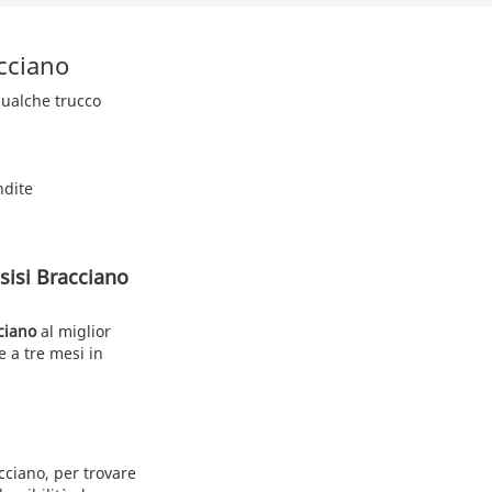
acciano
 qualche trucco
ndite
sisi Bracciano
ciano
al miglior
 a tre mesi in
acciano, per trovare