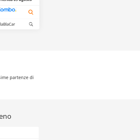
laBlaCar
ssime partenze di
reno