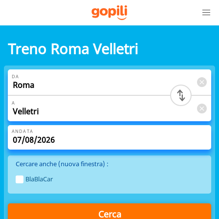
Treno Roma Velletri
DA
A
ANDATA
Cercare anche (nuova finestra) :
BlaBlaCar
Cerca