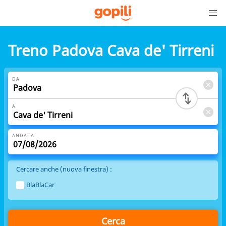
Treno Padova Cava de' Tirreni
DA
A
ANDATA
Cercare anche (nuova finestra) :
BlaBlaCar
Cerca