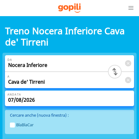
Treno Nocera Inferiore Cava
de' Tirreni
DA
A
ANDATA
Cercare anche (nuova finestra) :
BlaBlaCar