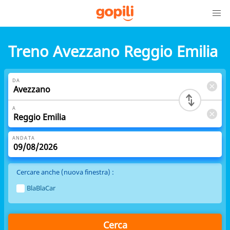
Treno Avezzano Reggio Emilia
DA
A
ANDATA
Cercare anche (nuova finestra) :
BlaBlaCar
Cerca