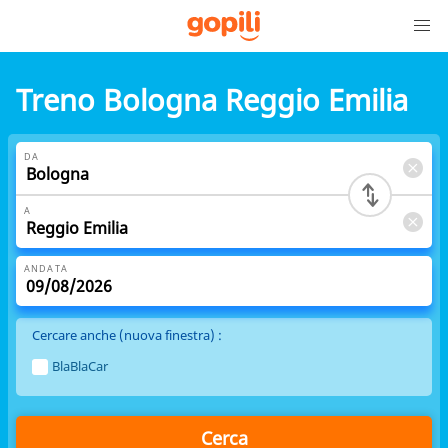
Treno Bologna Reggio Emilia
DA
A
ANDATA
Cercare anche (nuova finestra) :
BlaBlaCar
Cerca