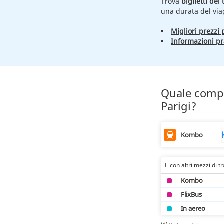
Trova
biglietti del
una durata del vi
Migliori prezzi p
Informazioni pr
Quale compa
Parigi?
Kombo
E con altri mezzi di t
Kombo
FlixBus
In aereo