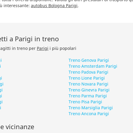
iù interessante:
autobus Bologna Parigi
.
etti a Parigi in treno
ragitti in treno per
Parigi
i più popolari
i
Treno Genova Parigi
i
Treno Amsterdam Parigi
Treno Padova Parigi
i
Treno Lione Parigi
gi
Treno Novara Parigi
gi
Treno Ginevra Parigi
i
Treno Parma Parigi
gi
Treno Pisa Parigi
i
Treno Marsiglia Parigi
Treno Ancona Parigi
le vicinanze