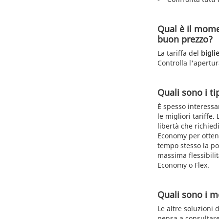
Qual è il mome
buon prezzo?
La tariffa del
bigli
Controlla l'apertur
Quali sono i tip
È spesso interessan
le migliori tariffe.
libertà che richied
Economy per ottene
tempo stesso la pos
massima flessibilità
Economy o Flex.
Quali sono i me
Le altre soluzioni 
pensa a consultare 