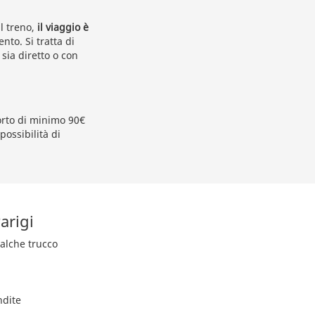
l treno,
il viaggio è
nto. Si tratta di
sia diretto o con
porto di minimo 90€
 possibilità di
arigi
ualche trucco
ndite