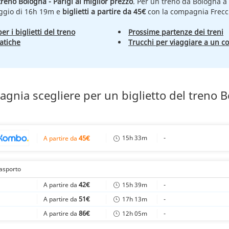
 treno Bologna - Parigi al miglior prezzo
. Per un treno da Bologna a 
aggio di 16h 19m e
biglietti a partire da 45€
con la compagnia Frecc
er i biglietti del treno
Prossime partenze dei treni
atiche
Trucchi per viaggiare a un c
gnia scegliere per un biglietto del treno 
45€
15h 33m
-
A partire da
rasporto
42€
15h 39m
-
A partire da
51€
17h 13m
-
A partire da
86€
12h 05m
-
A partire da