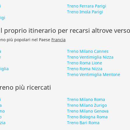
i
Treno Ferrara Parigi
Treno Imola Parigi
igi
l proprio itinerario per recarsi altrove vers
treno più popolari nel Paese
Francia
a
Treno Milano Cannes
e
Treno Ventimiglia Nizza
Treno Roma Lione
iglia
Treno Roma Nizza
a
Treno Ventimiglia Mentone
 treno più ricercati
i
Treno Milano Roma
a
Treno Milano Zurigo
ano
Treno Milano Genova
o
Treno Bologna Roma
zia
Treno Bari Roma