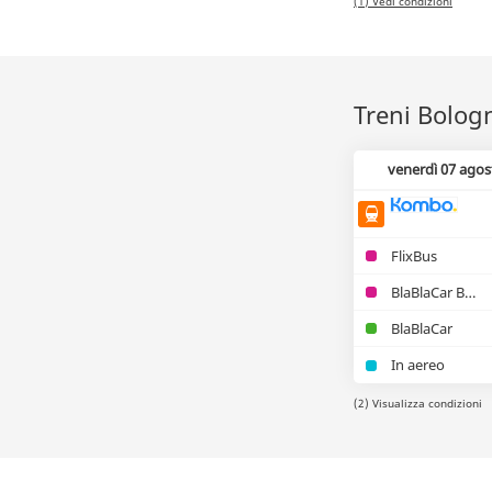
(1) Vedi condizioni
Treni Bologn
venerdì 07 agos
FlixBus
BlaBlaCar Bus
BlaBlaCar
In aereo
(2) Visualizza condizioni