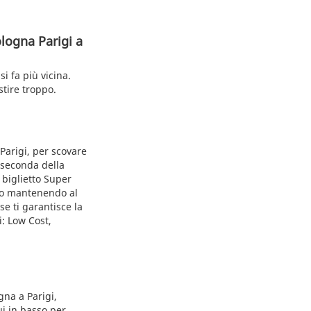
logna Parigi a
i fa più vicina.
stire troppo.
 Parigi, per scovare
a seconda della
 biglietto Super
eno mantenendo al
se ti garantisce la
i: Low Cost,
gna a Parigi,
ui in basso per