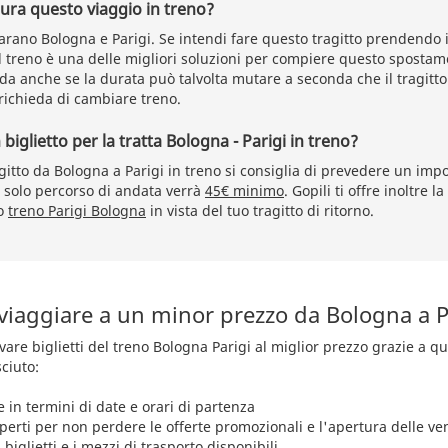
ra questo viaggio in treno?
rano Bologna e Parigi. Se intendi fare questo tragitto prendendo i
Il treno è una delle migliori soluzioni per compiere questo spostame
da anche se la durata può talvolta mutare a seconda che il tragitto 
richieda di cambiare treno.
iglietto per la tratta Bologna - Parigi in treno?
agitto da Bologna a Parigi in treno si consiglia di prevedere un im
l solo percorso di andata verrà
45€ minimo
. Gopili ti offre inoltre la
to
treno Parigi Bologna
in vista del tuo tragitto di ritorno.
 viaggiare a un minor prezzo da Bologna a P
rovare biglietti del treno Bologna Parigi al miglior prezzo grazie a q
ciuto:
e in termini di date e orari di partenza
aperti per non perdere le offerte promozionali e l'apertura delle ve
 biglietti e i mezzi di trasporto disponibili