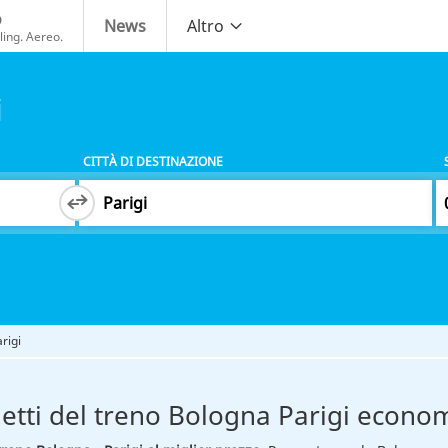
o
News
Altro
ing. Aereo.
i
CITTÀ DI DESTINAZIONE
rigi
ietti del treno Bologna Parigi econom