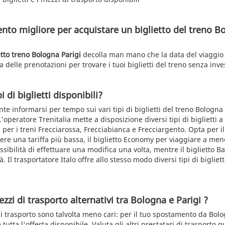
nto migliore per acquistare un biglietto del treno Bo
etto treno Bologna Parigi
decolla man mano che la data del viaggio s
a delle prenotazioni per trovare i tuoi biglietti del treno senza inve
i di biglietti disponibili?
te informarsi per tempo sui vari tipi di biglietti del treno Bologna
 L'operatore Trenitalia mette a disposizione diversi tipi di biglietti 
i per i treni Frecciarossa, Frecciabianca e Frecciargento. Opta per il
re una tariffa più bassa, il biglietto Economy per viaggiare a m
sibilità di effettuare una modifica una volta, mentre il biglietto Ba
. Il trasportatore Italo offre allo stesso modo diversi tipi di bigliett
zzi di trasporto alternativi tra Bologna e Parigi ?
di trasporto sono talvolta meno cari: per il tuo spostamento da Bolo
tutta l'offerta disponibile. Valuta gli altri prestatari di trasporto q