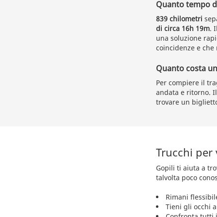
Quanto tempo du
839 chilometri
sepa
di circa 16h 19m
. 
una soluzione rapi
coincidenze e che 
Quanto costa un b
Per compiere il tr
andata e ritorno. I
trovare un bigliet
Trucchi per
Gopili ti aiuta a t
talvolta poco conos
Rimani flessibil
Tieni gli occhi 
Confronta tutti i