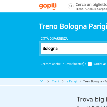
Cerca un bigliett
Treno. Autobus. Carpool
Treno Bologna Parig
CITTÀ DI PARTENZA
Cercare anche (nuova finestra) :
BlaBlaCar
Treni
a Parigi
Treni Bologna - Pa
Trova bigl