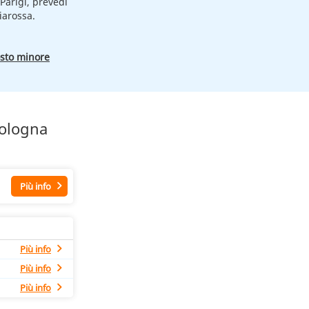
Parigi, prevedi
iarossa.
osto minore
Bologna
Più info
Più info
Più info
Più info