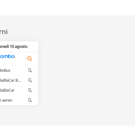
rni
unedì 10 agosto
lixBus
BlaBlaCar Bus
laBlaCar
n aereo