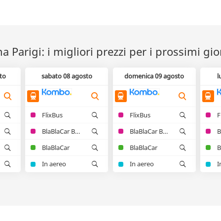
a Parigi: i migliori prezzi per i prossimi gio
to
sabato 08 agosto
domenica 09 agosto
l
FlixBus
FlixBus
F
BlaBlaCar Bus
BlaBlaCar Bus
BlaBlaCar
BlaBlaCar
B
In aereo
In aereo
I