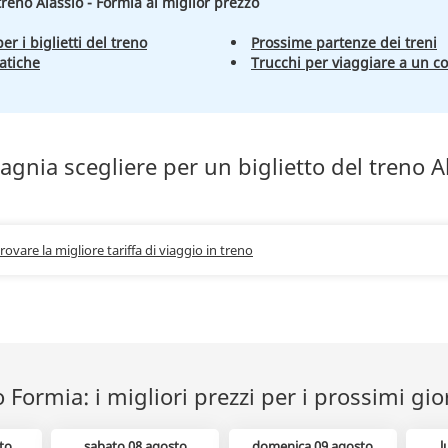
 treno Alassio - Formia al miglior prezzo
er i biglietti del treno
Prossime partenze dei treni
atiche
Trucchi per viaggiare a un c
nia scegliere per un biglietto del treno A
trovare la migliore tariffa di viaggio in treno
o Formia: i migliori prezzi per i prossimi gio
to
sabato 08 agosto
domenica 09 agosto
l