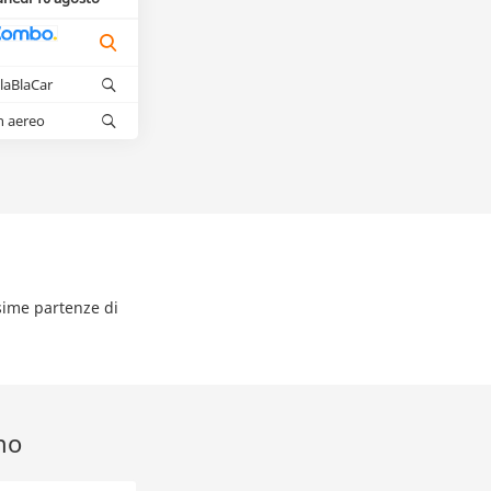
laBlaCar
n aereo
ssime partenze di
no