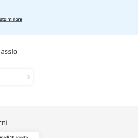
osto minore
lassio
rni
unedì 10 agosto