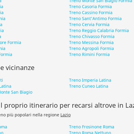
a
Treno Monte San Biagio Formia
ia
Treno Casoria Formia
ia
Treno Cassino Formia
mia
Treno Sant'Antimo Formia
ia
Treno Cervia Formia
ia
Treno Reggio Calabria Formia
a
Treno Chivasso Formia
ore Formia
Treno Messina Formia
mia
Treno Agropoli Formia
Formia
Treno Rimini Formia
le vicinanze
ti
Treno Imperia Latina
Latina
Treno Cuneo Latina
Monte San Biagio
l proprio itinerario per recarsi altrove in La
treno più popolari nella regione
Lazio
Roma
Treno Frosinone Roma
no
Treno Roma Nettuno