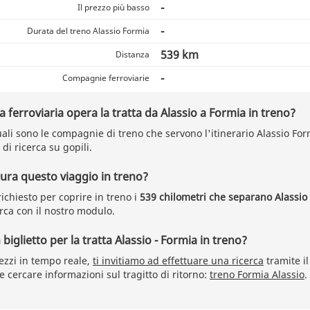
-
Il prezzo più basso
-
Durata del treno Alassio Formia
539 km
Distanza
-
Compagnie ferroviarie
ferroviaria opera la tratta da Alassio a Formia in treno?
ali sono le compagnie di treno che servono l'itinerario Alassio Form
 di ricerca su gopili.
ra questo viaggio in treno?
ichiesto per coprire in treno i
539 chilometri che separano Alassio
rca con il nostro modulo.
iglietto per la tratta Alassio - Formia in treno?
rezzi in tempo reale,
ti invitiamo ad effettuare una ricerca
tramite il
 cercare informazioni sul tragitto di ritorno:
treno Formia Alassio
.