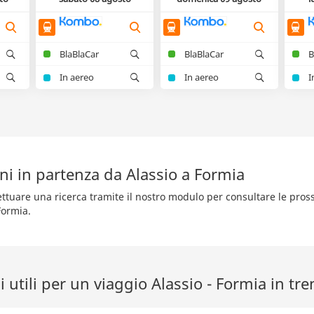
BlaBlaCar
BlaBlaCar
B
In aereo
In aereo
I
ni in partenza da Alassio a Formia
fettuare una ricerca tramite il nostro modulo per consultare le pro
Formia.
 utili per un viaggio Alassio - Formia in tre