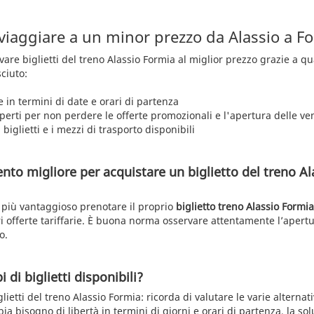
 viaggiare a un minor prezzo da Alassio a F
rovare biglietti del treno Alassio Formia al miglior prezzo grazie a q
ciuto:
e in termini di date e orari di partenza
aperti per non perdere le offerte promozionali e l'apertura delle ve
 biglietti e i mezzi di trasporto disponibili
nto migliore per acquistare un biglietto del treno Al
 è più vantaggioso prenotare il proprio
biglietto treno Alassio Formia
ri offerte tariffarie. È buona norma osservare attentamente l’apert
o.
i di biglietti disponibili?
lietti del treno Alassio Formia: ricorda di valutare le varie alternati
a bisogno di libertà in termini di giorni e orari di partenza, la so