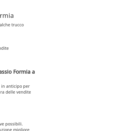
ormia
ualche trucco
ndite
assio Formia a
in anticipo per
ura delle vendite
ve possibili.
luzione migliore