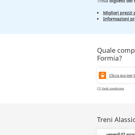
Trova
biglietti del
Migliori prezzi p
Informazioni pr
Quale compag
Formia?
Clicca qui per 
(1) Vedi condizioni
Treni Alassi
venerdì 07 agos