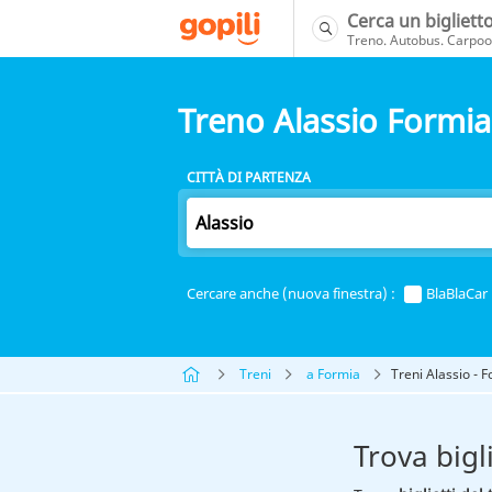
Cerca un bigliett
Treno. Autobus. Carpool
Treno Alassio Formia
CITTÀ DI PARTENZA
Cercare anche (nuova finestra) :
BlaBlaCar
Treni
a Formia
Treni Alassio - 
Trova bigl