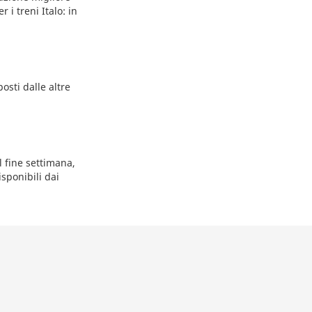
 i treni Italo: in
posti dalle altre
l fine settimana,
isponibili dai