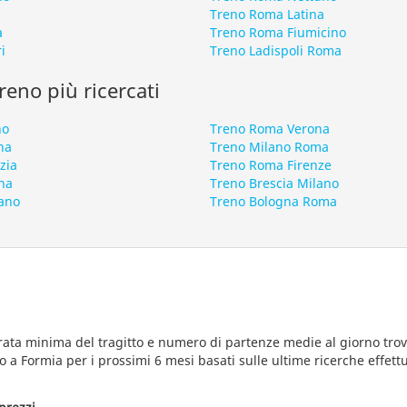
Treno Roma Latina
a
Treno Roma Fiumicino
i
Treno Ladispoli Roma
 treno più ricercati
no
Treno Roma Verona
na
Treno Milano Roma
zia
Treno Roma Firenze
na
Treno Brescia Milano
ano
Treno Bologna Roma
rata minima del tragitto e numero di partenze medie al giorno trova
o a Formia per i prossimi 6 mesi basati sulle ultime ricerche effett