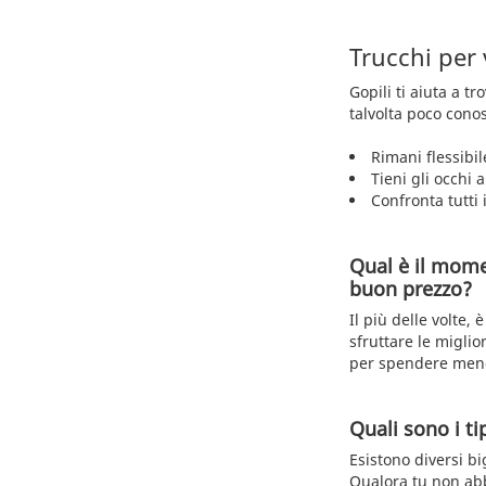
Trucchi per
Gopili ti aiuta a t
talvolta poco conos
Rimani flessibil
Tieni gli occhi 
Confronta tutti i
Qual è il mome
buon prezzo?
Il più delle volte,
sfruttare le miglio
per spendere men
Quali sono i tip
Esistono diversi big
Qualora tu non abbi