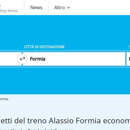
o
News
Altro
ing. Aereo.
CITTÀ DI DESTINAZIONE
Formia
ietti del treno Alassio Formia econom