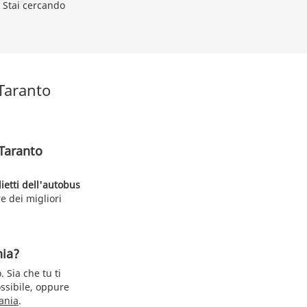
 Stai cercando
 Taranto
 Taranto
lietti dell'autobus
e dei migliori
nia?
 Sia che tu ti
ssibile, oppure
ania
.