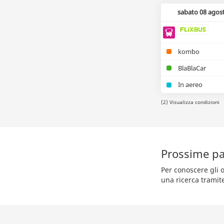
sabato 08 agos
kombo
BlaBlaCar
In aereo
(2) Visualizza condizioni
Prossime pa
Per conoscere gli o
una ricerca tramit