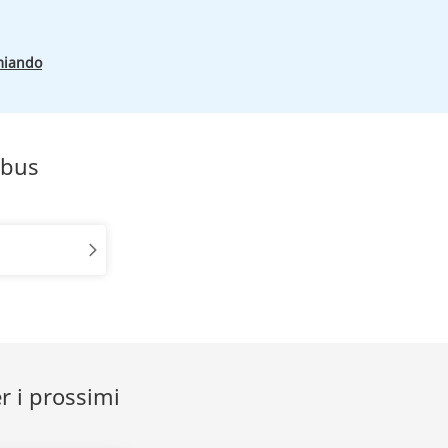
miando
obus
r i prossimi