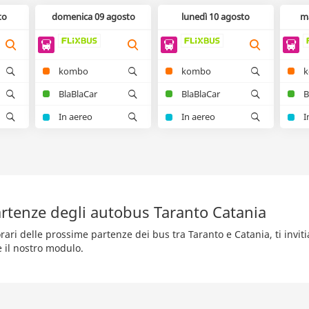
to
domenica 09 agosto
lunedì 10 agosto
m
kombo
kombo
BlaBlaCar
BlaBlaCar
B
In aereo
In aereo
I
rtenze degli autobus Taranto Catania
rari delle prossime partenze dei bus tra Taranto e Catania, ti invit
e il nostro modulo.