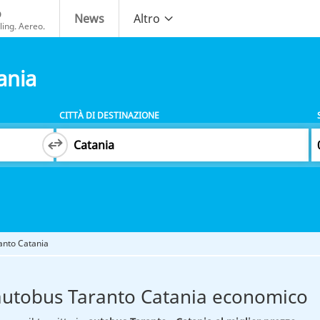
o
News
Altro
ing. Aereo.
ania
CITTÀ DI DESTINAZIONE
anto Catania
autobus Taranto Catania economico