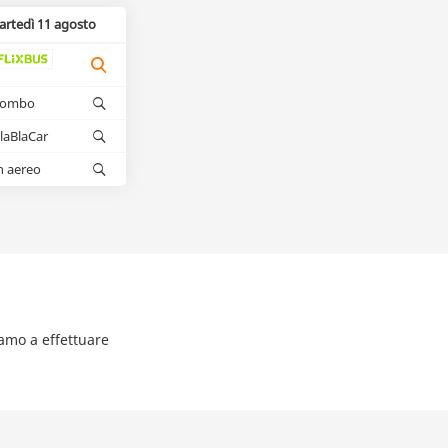
artedì 11 agosto
kombo
laBlaCar
n aereo
iamo a effettuare