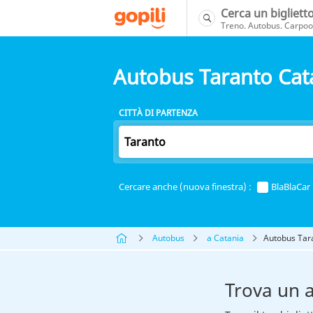
Cerca un bigliett
Treno. Autobus. Carpool
Autobus Taranto Cat
CITTÀ DI PARTENZA
Cercare anche (nuova finestra) :
BlaBlaCar
Autobus
a Catania
Autobus Tar
Trova un 