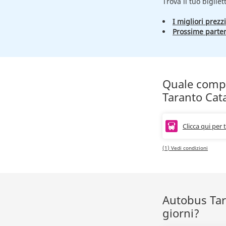
Trova il tuo bigliet
I migliori prezzi
Prossime parte
Quale compag
Taranto Cat
Clicca qui per 
(1) Vedi condizioni
Autobus Tara
giorni?