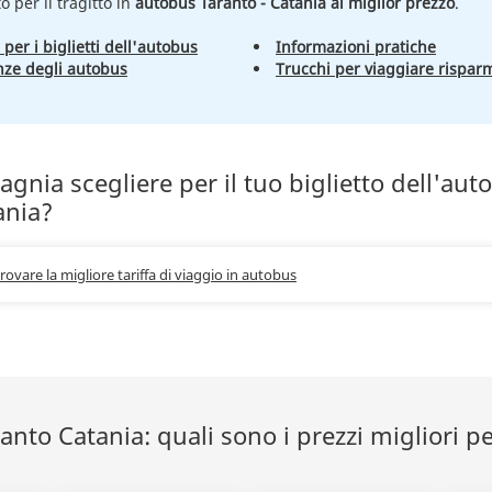
to per il tragitto in
autobus Taranto - Catania al miglior prezzo
.
 per i biglietti dell'autobus
Informazioni pratiche
nze degli autobus
Trucchi per viaggiare rispar
nia scegliere per il tuo biglietto dell'aut
ania?
trovare la migliore tariffa di viaggio in autobus
nto Catania: quali sono i prezzi migliori pe