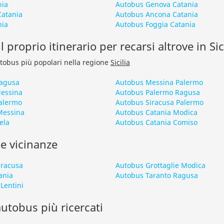
nia
Autobus Genova Catania
Catania
Autobus Ancona Catania
nia
Autobus Foggia Catania
 proprio itinerario per recarsi altrove in Sic
autobus più popolari nella regione
Sicilia
Ragusa
Autobus Messina Palermo
Messina
Autobus Palermo Ragusa
alermo
Autobus Siracusa Palermo
Messina
Autobus Catania Modica
ela
Autobus Catania Comiso
le vicinanze
iracusa
Autobus Grottaglie Modica
ania
Autobus Taranto Ragusa
Lentini
 autobus più ricercati