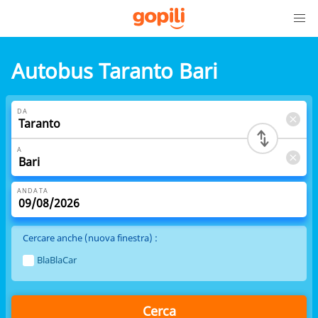
Autobus Taranto Bari
DA
A
ANDATA
Cercare anche (nuova finestra) :
BlaBlaCar
Cerca