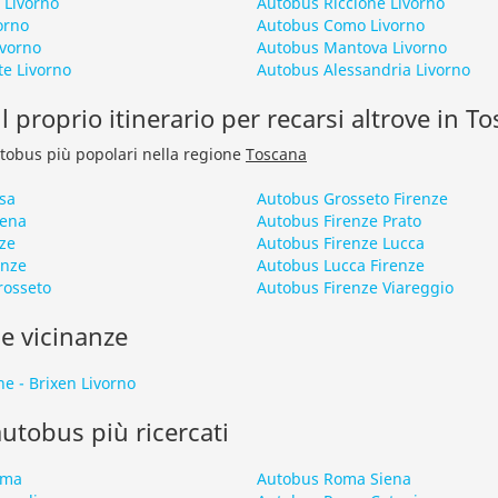
 Livorno
Autobus Riccione Livorno
orno
Autobus Como Livorno
ivorno
Autobus Mantova Livorno
te Livorno
Autobus Alessandria Livorno
l proprio itinerario per recarsi altrove in T
autobus più popolari nella regione
Toscana
sa
Autobus Grosseto Firenze
iena
Autobus Firenze Prato
ze
Autobus Firenze Lucca
enze
Autobus Lucca Firenze
rosseto
Autobus Firenze Viareggio
le vicinanze
e - Brixen Livorno
 autobus più ricercati
oma
Autobus Roma Siena