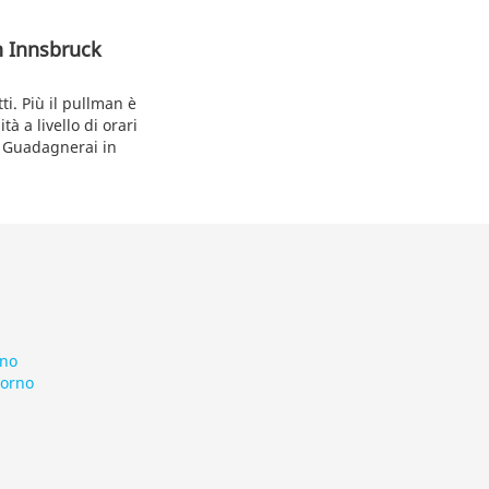
n Innsbruck
ti. Più il pullman è
tà a livello di orari
. Guadagnerai in
rno
vorno