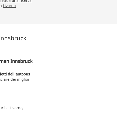
ffettua una ricerca
na
Livorno
 Innsbruck
llman Innsbruck
ietti dell'autobus
ciare dei migliori
uck a Livorno,