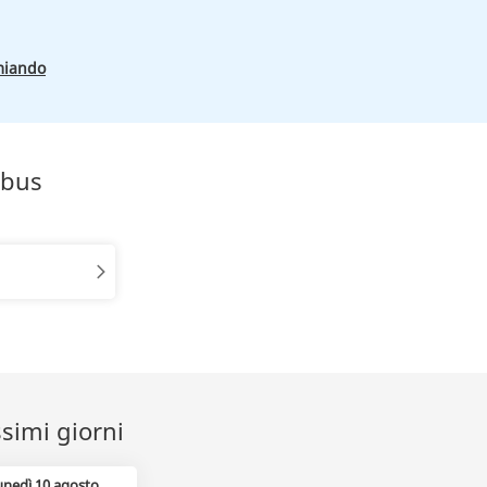
miando
obus
ssimi giorni
unedì 10 agosto