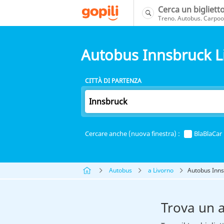
Cerca un bigliett
Treno. Autobus. Carpool
Autobus Innsbruck L
CITTÀ DI PARTENZA
Cercare anche (nuova finestra) :
BlaBlaCar
Autobus
a Livorno
Autobus Inns
Trova un 