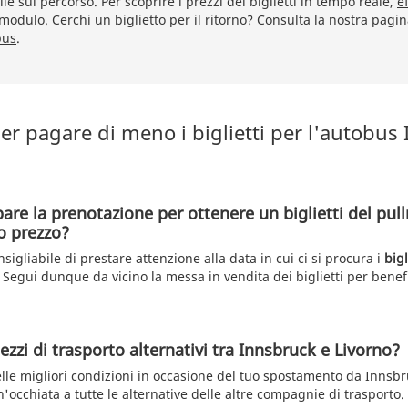
le sul percorso. Per scoprire i prezzi dei biglietti in tempo reale,
e
 modulo. Cerchi un biglietto per il ritorno? Consulta la nostra pagi
bus
.
er pagare di meno i biglietti per l'autobus
pare la prenotazione per ottenere un biglietti del pu
o prezzo?
igliabile di prestare attenzione alla data in cui ci si procura i
bigl
Segui dunque da vicino la messa in vendita dei biglietti per benefi
zzi di trasporto alternativi tra Innsbruck e Livorno?
elle migliori condizioni in occasione del tuo spostamento da Innsbr
n'occhiata a tutte le alternative delle altre compagnie di trasporto.