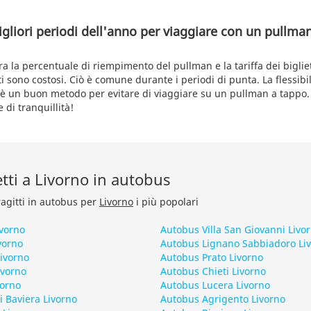
igliori periodi dell'anno per viaggiare con un pullma
a la percentuale di riempimento del pullman e la tariffa dei bigliet
ti sono costosi. Ciò è comune durante i periodi di punta. La flessibili
o è un buon metodo per evitare di viaggiare su un pullman a tappo
 di tranquillità!
retti a Livorno in autobus
ragitti in autobus per
Livorno
i più popolari
ivorno
Autobus Villa San Giovanni Livo
vorno
Autobus Lignano Sabbiadoro Li
ivorno
Autobus Prato Livorno
ivorno
Autobus Chieti Livorno
vorno
Autobus Lucera Livorno
 Baviera Livorno
Autobus Agrigento Livorno