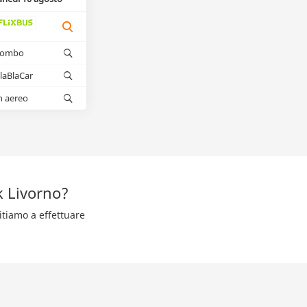
kombo
laBlaCar
n aereo
k Livorno?
itiamo a effettuare