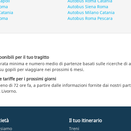
apoli
Autobus Roma Catania
Roma
Autobus Siena Roma
Catania
Autobus Milano Catania
Roma
Autobus Roma Pescara
nibili per il tuo tragitto
durata minima e numero medio di partenze basati sulle ricerche di
su gopili per viaggiare nei prossimi 6 mesi.
e tariffe per i prossimi giorni
eno di 72 ore fa, a partire dalle informazioni fornite dai nostri par
 Livorno.
ietà
Il tuo itinerario
 siamo
Treni