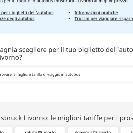
to per il tragitto in
autobus Innsbruck - Livorno al miglior prezzo
.
 per i biglietti dell'autobus
Informazioni pratiche
nze degli autobus
Trucchi per viaggiare rispar
nia scegliere per il tuo biglietto dell'aut
ivorno?
trovare la migliore tariffa di viaggio in autobus
bruck Livorno: le migliori tariffe per i pro
to
sabato 08 agosto
domenica 09 agosto
l