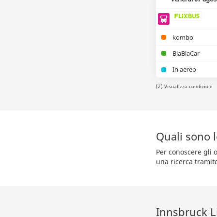
kombo
BlaBlaCar
In aereo
(2) Visualizza condizioni
Quali sono 
Per conoscere gli o
una ricerca tramit
Innsbruck L