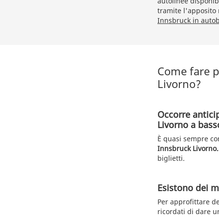
autolinee disponibi
tramite l'apposito
Innsbruck in auto
Come fare p
Livorno?
Occorre antici
Livorno a bass
È quasi sempre cons
Innsbruck Livorno.
biglietti.
Esistono dei me
Per approfittare d
ricordati di dare u