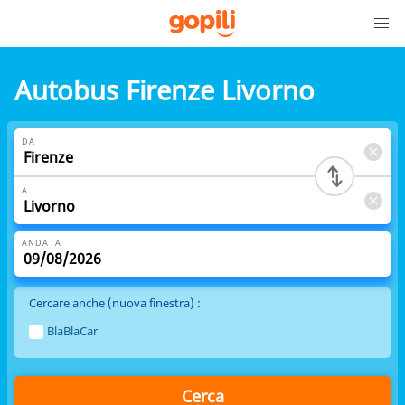
Autobus Firenze Livorno
DA
A
ANDATA
Cercare anche (nuova finestra) :
BlaBlaCar
Cerca