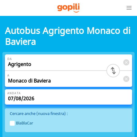
Autobus Agrigento Monaco di
Baviera
DA
A
ANDATA
Cercare anche (nuova finestra) :
BlaBlaCar