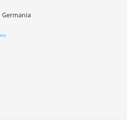
so Germania
era