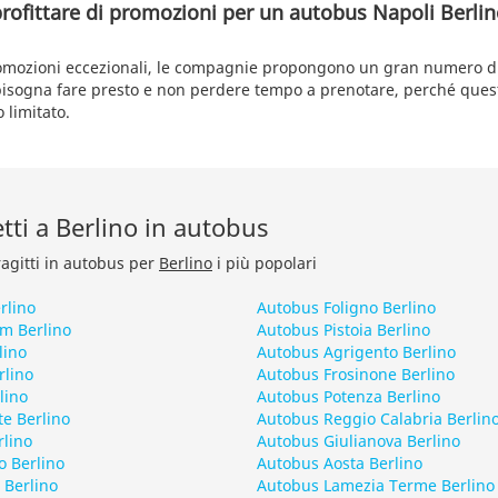
profittare di promozioni per un autobus Napoli Berli
omozioni eccezionali, le compagnie propongono un gran numero di b
bisogna fare presto e non perdere tempo a prenotare, perché quest
 limitato.
etti a Berlino in autobus
ragitti in autobus per
Berlino
i più popolari
rlino
Autobus Foligno Berlino
m Berlino
Autobus Pistoia Berlino
lino
Autobus Agrigento Berlino
rlino
Autobus Frosinone Berlino
lino
Autobus Potenza Berlino
e Berlino
Autobus Reggio Calabria Berlin
rlino
Autobus Giulianova Berlino
o Berlino
Autobus Aosta Berlino
 Berlino
Autobus Lamezia Terme Berlino