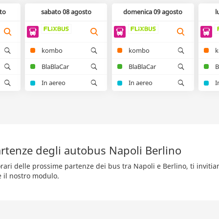
to
sabato 08 agosto
domenica 09 agosto
l
kombo
kombo
BlaBlaCar
BlaBlaCar
B
In aereo
In aereo
I
rtenze degli autobus Napoli Berlino
rari delle prossime partenze dei bus tra Napoli e Berlino, ti inviti
e il nostro modulo.