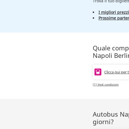
Trova il tuo bigliet
I migliori prezzi
Prossime parte
Quale compag
Napoli Berl
Clicca qui per 
(1) Vedi condizioni
Autobus Napo
giorni?