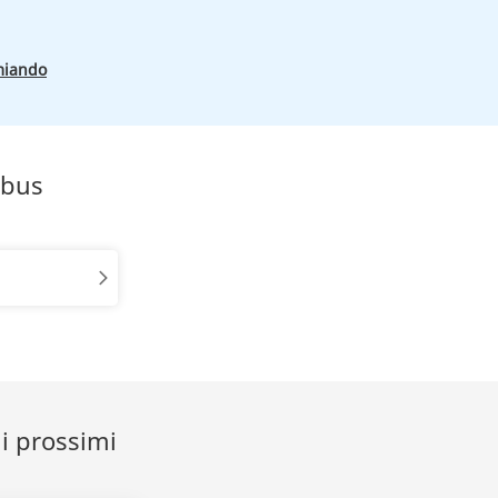
miando
obus
 i prossimi