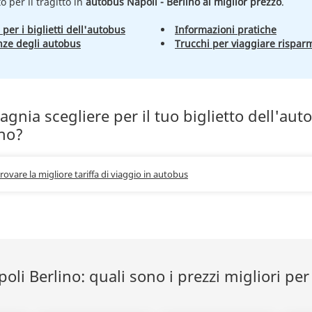
to per il tragitto in
autobus Napoli - Berlino al miglior prezzo
.
 per i biglietti dell'autobus
Informazioni pratiche
nze degli autobus
Trucchi per viaggiare rispar
nia scegliere per il tuo biglietto dell'aut
ino?
trovare la migliore tariffa di viaggio in autobus
li Berlino: quali sono i prezzi migliori per