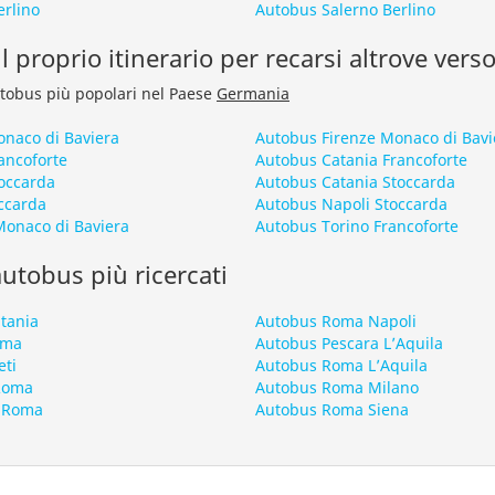
rlino
Autobus Salerno Berlino
l proprio itinerario per recarsi altrove ver
autobus più popolari nel Paese
Germania
naco di Baviera
Autobus Firenze Monaco di Bavi
ancoforte
Autobus Catania Francoforte
occarda
Autobus Catania Stoccarda
ccarda
Autobus Napoli Stoccarda
onaco di Baviera
Autobus Torino Francoforte
 autobus più ricercati
tania
Autobus Roma Napoli
oma
Autobus Pescara L’Aquila
eti
Autobus Roma L’Aquila
 Roma
Autobus Roma Milano
 Roma
Autobus Roma Siena