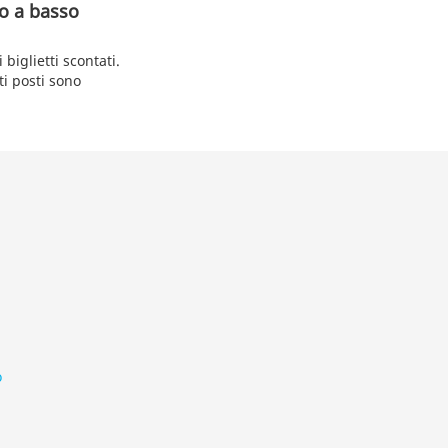
no a basso
iglietti scontati.
i posti sono
o