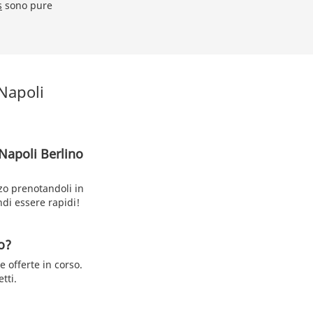
s
sono pure
 Napoli
Napoli Berlino
zo prenotandoli in
ndi essere rapidi!
o?
e offerte in corso.
tti.