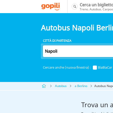
Cerca un bigliett
Treno. Autobus. Carpool
Autobus Napoli Berl
CITTÀ DI PARTENZA
Cercare anche (nuova finestra) :
BlaBlaCar
Autobus
a Berlino
Autobus Napo
Trova un 