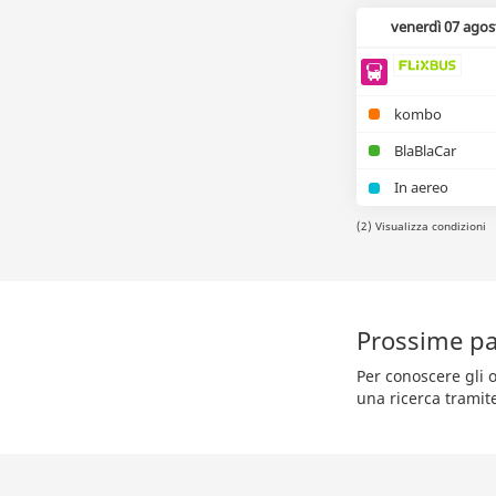
venerdì 07 agos
kombo
BlaBlaCar
In aereo
(2) Visualizza condizioni
Prossime pa
Per conoscere gli o
una ricerca tramit