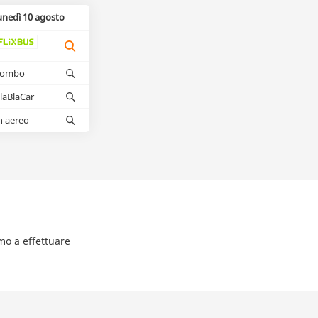
unedì 10 agosto
kombo
laBlaCar
n aereo
amo a effettuare