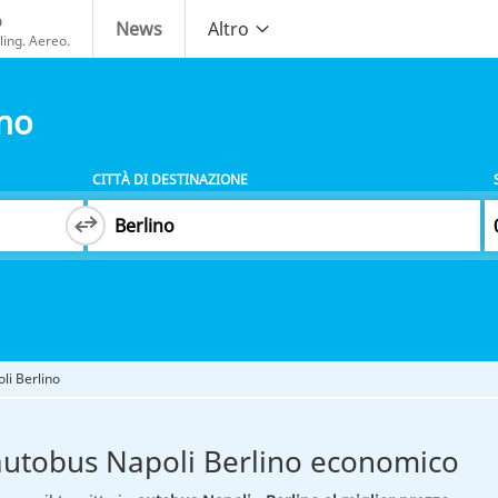
o
News
Altro
ing. Aereo.
ino
CITTÀ DI DESTINAZIONE
li Berlino
autobus Napoli Berlino economico