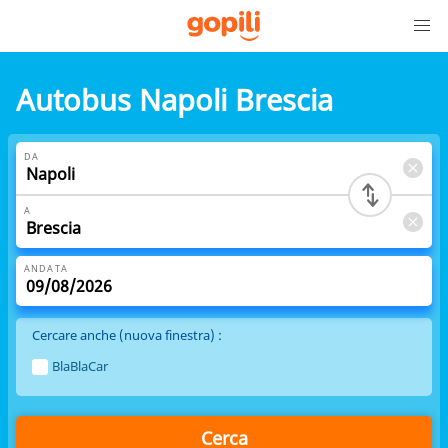
Autobus Napoli Brescia
DA
A
ANDATA
Cercare anche (nuova finestra) :
BlaBlaCar
Cerca