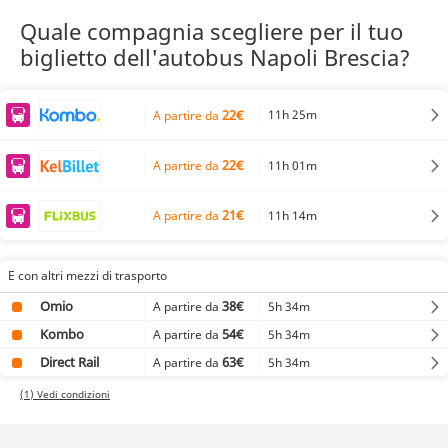
Quale compagnia scegliere per il tuo
biglietto dell'autobus Napoli Brescia?
22€
11h 25m
A partire da
22€
11h 01m
A partire da
21€
11h 14m
A partire da
E con altri mezzi di trasporto
Omio
38€
5h 34m
A partire da
Kombo
54€
5h 34m
A partire da
Direct Rail
63€
5h 34m
A partire da
(1) Vedi condizioni