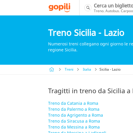
Cerca un bigliett
Treno. Autobus. Carpool
Treno Sicilia - Lazio
Numerosi treni collegano ogni giorno le regi
regione Sicilia.
Treni
Italia
Sicilia - Lazio
Tragitti in treno da Sicilia a
Treno da Catania a Roma
Treno da Palermo a Roma
Treno da Agrigento a Roma
Treno da Siracusa a Roma
Treno da Messina a Roma
Treno da Messina a Ladispoli