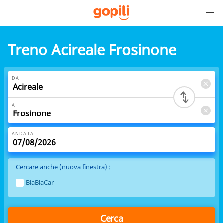
Treno Acireale Frosinone
DA
A
ANDATA
Cercare anche (nuova finestra) :
BlaBlaCar
Cerca