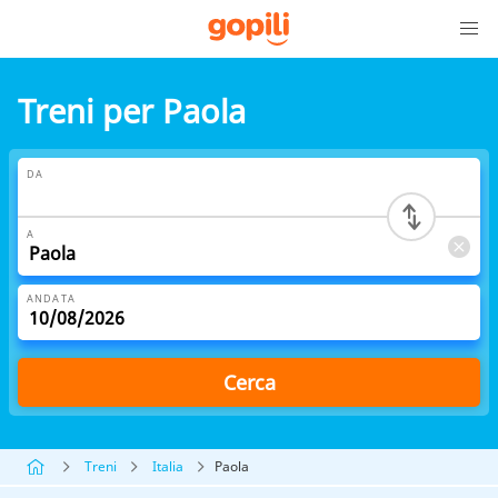
Treni per Paola
DA
A
ANDATA
Cerca
Treni
Italia
Paola