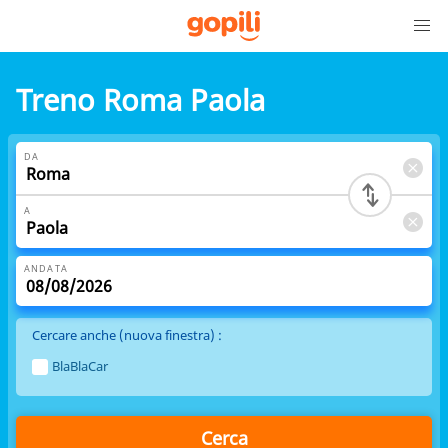
Treno Roma Paola
DA
A
ANDATA
Cercare anche (nuova finestra) :
BlaBlaCar
Cerca