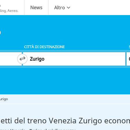
o
News
Altro
ing. Aereo.
o
CITTÀ DI DESTINAZIONE
urigo
ietti del treno Venezia Zurigo econom