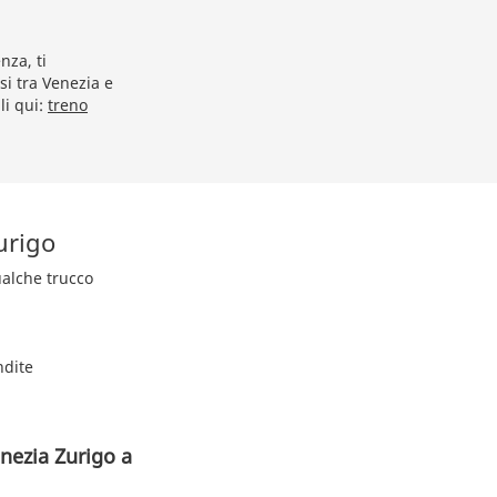
nza, ti
si tra Venezia e
li qui:
treno
urigo
qualche trucco
ndite
nezia Zurigo a