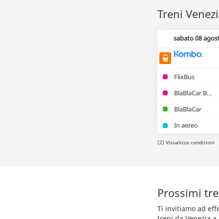
Treni Venezi
sabato 08 agos
FlixBus
BlaBlaCar Bus
BlaBlaCar
In aereo
(2) Visualizza condizioni
Prossimi tre
Ti invitiamo ad ef
treni da Venezia a