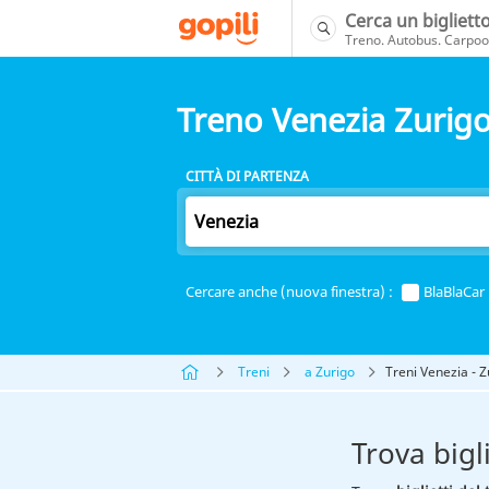
Cerca un bigliett
Treno. Autobus. Carpool
Treno Venezia Zurig
CITTÀ DI PARTENZA
Cercare anche (nuova finestra) :
BlaBlaCar
Treni
a Zurigo
Treni Venezia - Z
Trova bigl