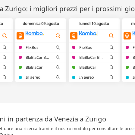
a Zurigo: i migliori prezzi per i prossimi gio
to
domenica 09 agosto
lunedì 10 agosto
m
FlixBus
FlixBus
F
BlaBlaCar Bus
BlaBlaCar Bus
BlaBlaCar
BlaBlaCar
B
In aereo
In aereo
I
ni in partenza da Venezia a Zurigo
fettuare una ricerca tramite il nostro modulo per consultare le pro
 Zurigo.