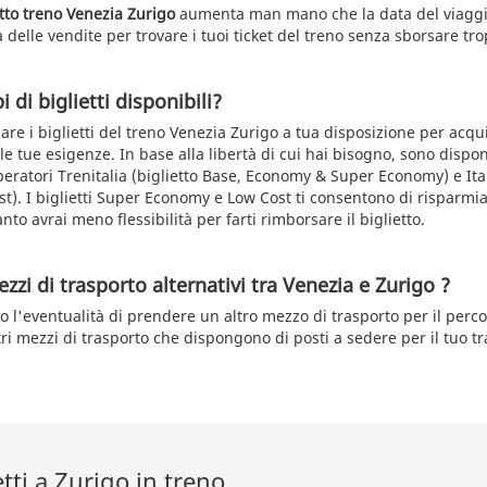
etto treno Venezia Zurigo
aumenta man mano che la data del viaggio 
 delle vendite per trovare i tuoi ticket del treno senza sborsare tr
i di biglietti disponibili?
care i biglietti del treno Venezia Zurigo a tua disposizione per acqu
e tue esigenze. In base alla libertà di cui hai bisogno, sono disponi
peratori Trenitalia (biglietto Base, Economy & Super Economy) e Italo
). I biglietti Super Economy e Low Cost ti consentono di risparmia
anto avrai meno flessibilità per farti rimborsare il biglietto.
zzi di trasporto alternativi tra Venezia e Zurigo ?
o l'eventualità di prendere un altro mezzo di trasporto per il perc
tri mezzi di trasporto che dispongono di posti a sedere per il tuo tr
etti a Zurigo in treno