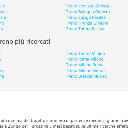
vra
Treno Venezia Ginevra
lea
Treno Bologna Ginevra
rna
Treno Zurigo Basilea
vra
Treno Firenze Ginevra
ra
Treno Torino Basilea
 treno più ricercati
o
Treno Torino Milano
a
Treno Roma Milano
i
Treno Milano Roma
ano
Treno Milano Vienna
na
Treno Brescia Milano
rata minima del tragitto e numero di partenze medie al giorno trova
a a Zurigo per i prossimi 6 mesi basati sulle ultime ricerche effett