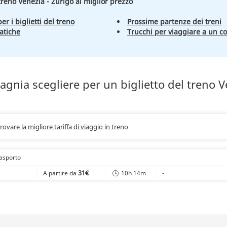
 treno Venezia - Zurigo al miglior prezzo
er i biglietti del treno
Prossime partenze dei treni
atiche
Trucchi per viaggiare a un c
gnia scegliere per un biglietto del treno V
trovare la migliore tariffa di viaggio in treno
rasporto
31€
10h 14m
-
A partire da