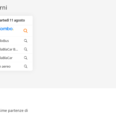
rni
artedì 11 agosto
lixBus
BlaBlaCar Bus
laBlaCar
n aereo
ssime partenze di