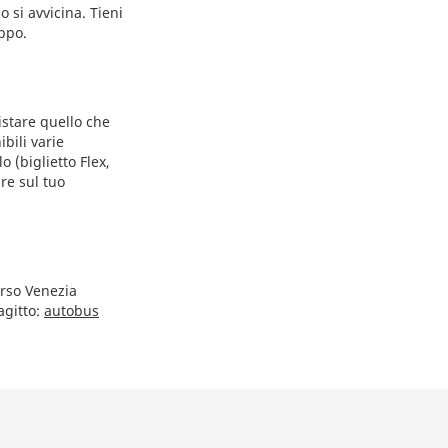
si avvicina. Tieni
oppo.
istare quello che
bili varie
 (biglietto Flex,
re sul tuo
orso Venezia
agitto:
autobus