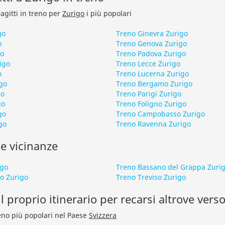
ragitti in treno per
Zurigo
i più popolari
go
Treno Ginevra Zurigo
o
Treno Genova Zurigo
go
Treno Padova Zurigo
igo
Treno Lecce Zurigo
o
Treno Lucerna Zurigo
go
Treno Bergamo Zurigo
go
Treno Parigi Zurigo
go
Treno Foligno Zurigo
go
Treno Campobasso Zurigo
go
Treno Ravenna Zurigo
le vicinanze
igo
Treno Bassano del Grappa Zuri
o Zurigo
Treno Treviso Zurigo
l proprio itinerario per recarsi altrove verso
treno più popolari nel Paese
Svizzera