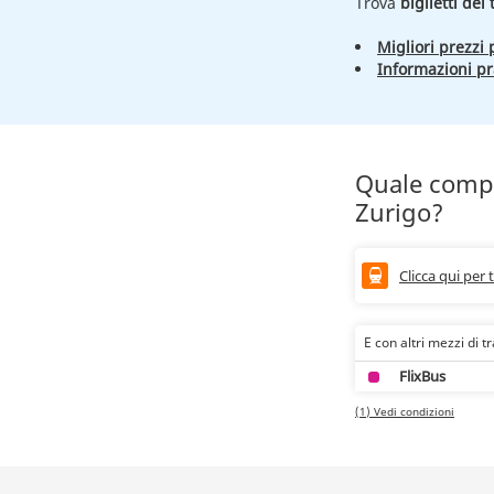
Trova
biglietti del
Migliori prezzi p
Informazioni pr
Quale compa
Zurigo?
Clicca qui per 
E con altri mezzi di t
FlixBus
(1) Vedi condizioni