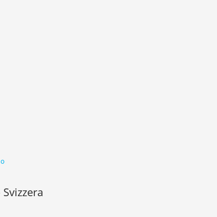
go
 Svizzera