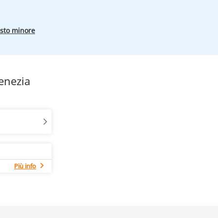
osto minore
enezia
Più info