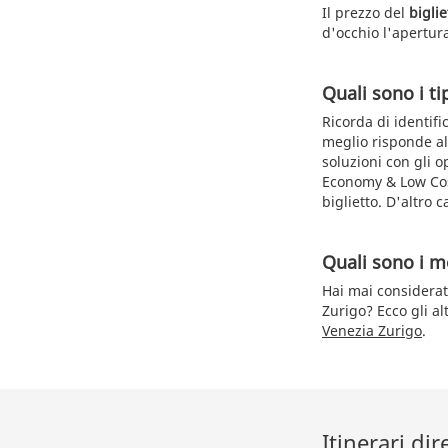
Il prezzo del
bigli
d'occhio l'apertura
Quali sono i tip
Ricorda di identifi
meglio risponde all
soluzioni con gli o
Economy & Low Cost
biglietto. D'altro c
Quali sono i me
Hai mai considerat
Zurigo? Ecco gli al
Venezia Zurigo
.
Itinerari dir