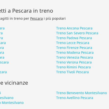
etti a Pescara in treno
ragitti in treno per
Pescara
i più popolari
ara
Treno Ancona Pescara
ra
Treno San Severo Pescara
ra
Treno Padova Pescara
cara
Treno Lecce Pescara
ara
Treno Firenze Pescara
ara
Treno Modena Pescara
ara
Treno Venezia Pescara
scara
Treno Verona Pescara
Treno Rimini Pescara
cara
Treno Tivoli Pescara
le vicinanze
i
Treno Benevento Montesilvano
esilvano
Treno Avellino Pescara
 Montesilvano