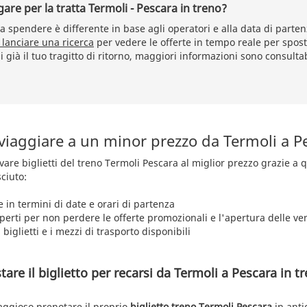
re per la tratta Termoli - Pescara in treno?
 spendere è differente in base agli operatori e alla data di partenz
 lanciare una ricerca
per vedere le offerte in tempo reale per spost
 già il tuo tragitto di ritorno, maggiori informazioni sono consultab
 viaggiare a un minor prezzo da Termoli a P
rovare biglietti del treno Termoli Pescara al miglior prezzo grazie a
ciuto:
e in termini di date e orari di partenza
aperti per non perdere le offerte promozionali e l'apertura delle ve
 biglietti e i mezzi di trasporto disponibili
re il biglietto per recarsi da Termoli a Pescara in tr
aggioso prenotare il proprio
biglietto treno Termoli Pescara
in anti