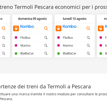
l treno Termoli Pescara economici per i pros
to
domenica 09 agosto
lunedì 10 agosto
m
FlixBus
FlixBus
F
Marino
Marino
M
BlaBlaCar
BlaBlaCar
B
rtenze dei treni da Termoli a Pescara
fettuare una ricerca tramite il nostro modulo per consultare le pro
 Pescara.