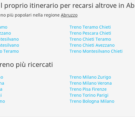
l proprio itinerario per recarsi altrove in A
treno più popolari nella regione
Abruzzo
ramo
Treno Teramo Chieti
zzano
Treno Pescara Chieti
tesilvano
Treno Chieti Teramo
tesilvano
Treno Chieti Avezzano
no Teramo
Treno Montesilvano Chieti
 treno più ricercati
no
Treno Milano Zurigo
na
Treno Milano Verona
ma
Treno Pisa Firenze
i
Treno Torino Parigi
ano
Treno Bologna Milano