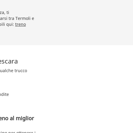
a, ti
arsi tra Termoli e
ili qui:
treno
escara
 qualche trucco
ndite
eno al miglior
cipo per ottenere i