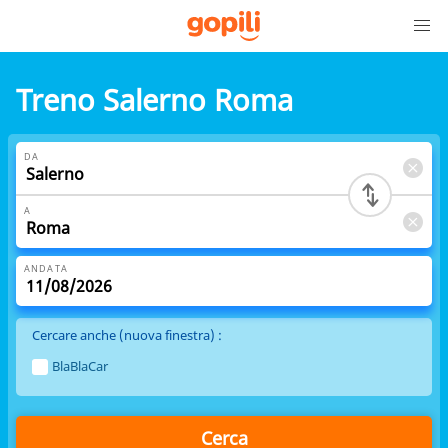
Treno Salerno Roma
DA
A
ANDATA
Cercare anche (nuova finestra) :
BlaBlaCar
Cerca