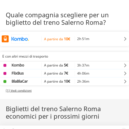
Quale compagnia scegliere per un
biglietto del treno Salerno Roma?
10€
2h 51m
A partire da
E con altri mezzi di trasporto
Kombo
5€
3h 37m
A partire da
FlixBus
7€
4h 06m
A partire da
BlaBlaCar
10€
2h 36m
A partire da
(1) Vedi condizioni
Biglietti del treno Salerno Roma
economici per i prossimi giorni