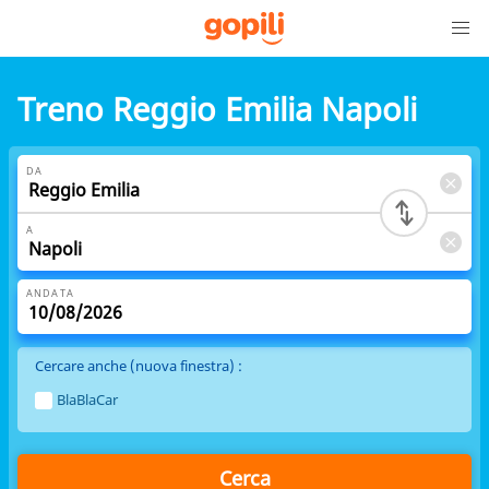
Treno Reggio Emilia Napoli
DA
A
ANDATA
Cercare anche (nuova finestra) :
BlaBlaCar
Cerca