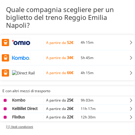
Quale compagnia scegliere per un
biglietto del treno Reggio Emilia
Napoli?
52€
4h 15m
A partire da
34€
5h 45m
A partire da
66€
4h 15m
A partire da
E con altri mezzi di trasporto
Kombo
25€
9h 03m
A partire da
KelBillet Direct
26€
11h 17m
A partire da
FlixBus
22€
12h 30m
A partire da
(1) Vedi condizioni