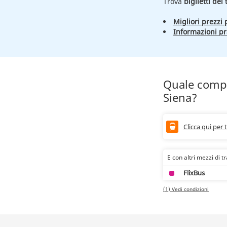
Trova
biglietti del
Migliori prezzi p
Informazioni pr
Quale compa
Siena?
Clicca qui per 
E con altri mezzi di t
FlixBus
(1) Vedi condizioni