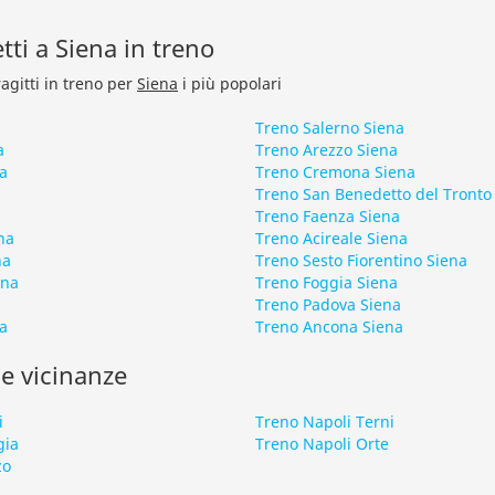
etti a Siena in treno
ragitti in treno per
Siena
i più popolari
Treno Salerno Siena
a
Treno Arezzo Siena
a
Treno Cremona Siena
Treno San Benedetto del Tronto
a
Treno Faenza Siena
na
Treno Acireale Siena
na
Treno Sesto Fiorentino Siena
ena
Treno Foggia Siena
Treno Padova Siena
a
Treno Ancona Siena
le vicinanze
i
Treno Napoli Terni
gia
Treno Napoli Orte
zo