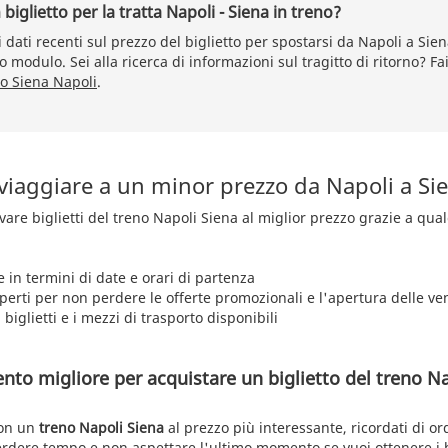
iglietto per la tratta Napoli - Siena in treno?
dati recenti sul prezzo del biglietto per spostarsi da Napoli a Sie
o modulo. Sei alla ricerca di informazioni sul tragitto di ritorno? Fa
o Siena Napoli
.
 viaggiare a un minor prezzo da Napoli a Si
rovare biglietti del treno Napoli Siena al miglior prezzo grazie a qua
e in termini di date e orari di partenza
aperti per non perdere le offerte promozionali e l'apertura delle ve
 biglietti e i mezzi di trasporto disponibili
nto migliore per acquistare un biglietto del treno Na
con un
treno Napoli Siena
al prezzo più interessante, ricordati di or
erdere tempo e non aspettare l'ultimo momento se vuoi ottenere i b