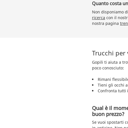
Quanto costa un b
Non disponiamo di 
ricerca
con il nostr
nostra pagina
tren
Trucchi per
Gopili ti aiuta a t
poco conosciuto:
Rimani flessibil
Tieni gli occhi 
Confronta tutti i
Qual è il mome
buon prezzo?
Se vuoi spostarti 
in anticipo. Non p