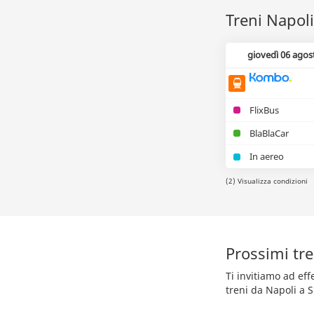
Treni Napoli
giovedì 06 agos
FlixBus
BlaBlaCar
In aereo
(2) Visualizza condizioni
Prossimi tre
Ti invitiamo ad ef
treni da Napoli a S