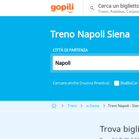
Cerca un bigliett
Treno. Autobus. Carpool
Treno Napoli Siena
CITTÀ DI PARTENZA
Cercare anche (nuova finestra) :
BlaBlaCar
Treni
a Siena
Treni Napoli - Sie
Trova bigl