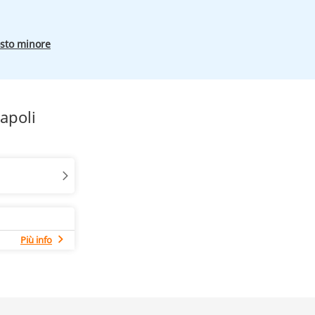
osto minore
apoli
Più info