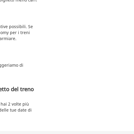
tive possibili. Se
nomy per i treni
parmiare.
uggeriamo di
etto del treno
hai 2 volte più
delle tue date di