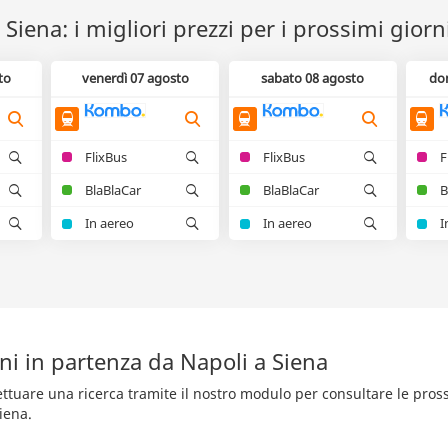
 Siena: i migliori prezzi per i prossimi giorn
to
venerdì 07 agosto
sabato 08 agosto
do
FlixBus
FlixBus
F
BlaBlaCar
BlaBlaCar
B
In aereo
In aereo
I
ni in partenza da Napoli a Siena
fettuare una ricerca tramite il nostro modulo per consultare le pro
iena.