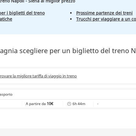
 treno Napoli - Siena al miglior prezzo
er i biglietti del treno
Prossime partenze dei treni
atiche
Trucchi per viaggiare a un c
gnia scegliere per un biglietto del treno N
trovare la migliore tariffa di viaggio in treno
rasporto
10€
6h 44m
-
A partire da