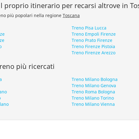
l proprio itinerario per recarsi altrove in T
treno più popolari nella regione
Toscana
Treno Pisa Lucca
nze
Treno Empoli Firenze
nze
Treno Prato Firenze
o
Treno Firenze Pistoia
Treno Firenze Arezzo
 treno più ricercati
a
Treno Milano Bologna
Treno Milano Genova
ano
Treno Roma Bologna
o
Treno Milano Torino
lano
Treno Milano Vienna