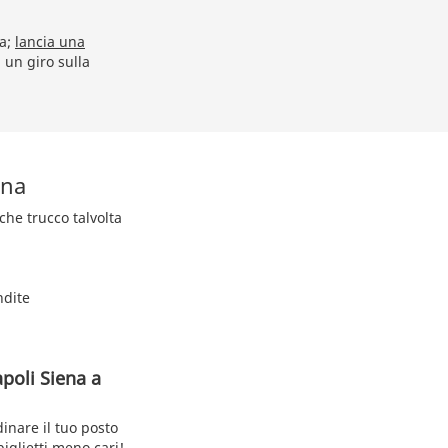
na;
lancia una
i un giro sulla
ena
lche trucco talvolta
ndite
poli Siena a
dinare il tuo posto
iglietti meno cari!