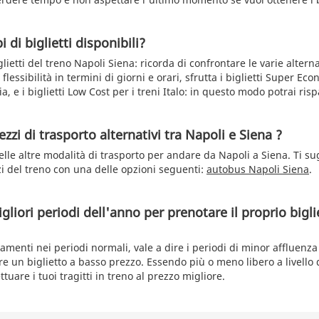
i di biglietti disponibili?
glietti del treno Napoli Siena: ricorda di confrontare le varie alterna
lessibilità in termini di giorni e orari, sfrutta i biglietti Super Eco
ia, e i biglietti Low Cost per i treni Italo: in questo modo potrai ris
zzi di trasporto alternativi tra Napoli e Siena ?
 delle altre modalità di trasporto per andare da Napoli a Siena. Ti s
zi del treno con una delle opzioni seguenti:
autobus Napoli Siena
.
gliori periodi dell'anno per prenotare il proprio bigli
menti nei periodi normali, vale a dire i periodi di minor affluenza 
are un biglietto a basso prezzo. Essendo più o meno libero a livello 
ttuare i tuoi tragitti in treno al prezzo migliore.