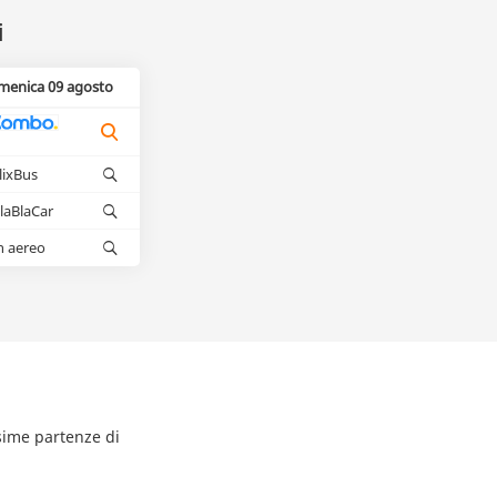
i
menica 09 agosto
lixBus
laBlaCar
n aereo
ssime partenze di