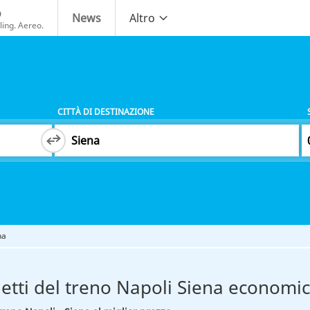
o
News
Altro
ing. Aereo.
CITTÀ DI DESTINAZIONE
na
ietti del treno Napoli Siena economic