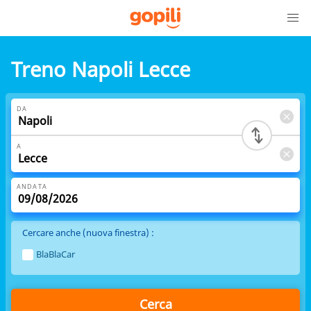
Treno Napoli Lecce
DA
A
ANDATA
Cercare anche (nuova finestra) :
BlaBlaCar
Cerca