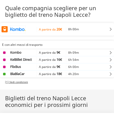
Quale compagnia scegliere per un
biglietto del treno Napoli Lecce?
20€
8h 00m
A partire da
E con altri mezzi di trasporto
Kombo
9€
8h 09m
A partire da
KelBillet Direct
16€
6h 54m
A partire da
FlixBus
9€
6h 00m
A partire da
BlaBlaCar
18€
4h 20m
A partire da
(1) Vedi condizioni
Biglietti del treno Napoli Lecce
economici per i prossimi giorni