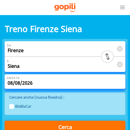
Treno Firenze Siena
DA
A
ANDATA
Cercare anche (nuova finestra) :
BlaBlaCar
Cerca