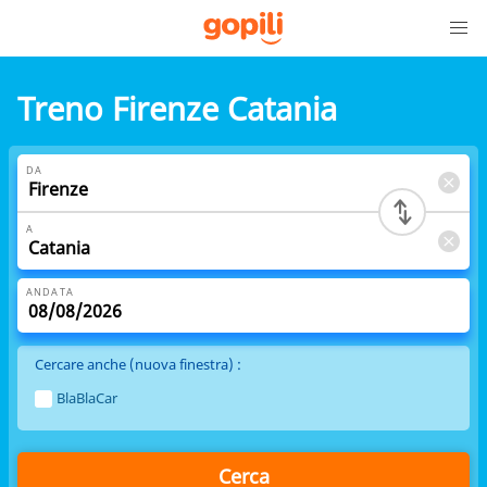
Treno Firenze Catania
DA
A
ANDATA
Cercare anche (nuova finestra) :
BlaBlaCar
Cerca