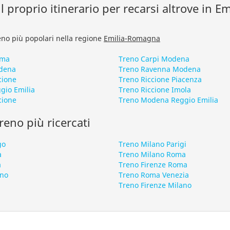
l proprio itinerario per recarsi altrove in Em
treno più popolari nella regione
Emilia-Romagna
rma
Treno Carpi Modena
dena
Treno Ravenna Modena
cione
Treno Riccione Piacenza
gio Emilia
Treno Riccione Imola
cione
Treno Modena Reggio Emilia
 treno più ricercati
go
Treno Milano Parigi
a
Treno Milano Roma
a
Treno Firenze Roma
ano
Treno Roma Venezia
Treno Firenze Milano