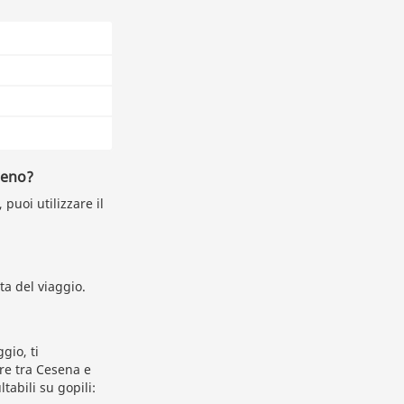
reno?
puoi utilizzare il
ta del viaggio.
gio, ti
re tra Cesena e
tabili su gopili: