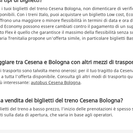
 tipi di biglietti?
i tuoi biglietti del treno Cesena Bologna, non dimenticare di verifica
isponibili. Con i treni Italo, puoi acquistare un biglietto Low cost, E
offrono una maggiore o minore flessibilità in termini di data e ora d
t ed Economy possono essere cambiati contro il pagamento di un s
etto Flex è quello che garantisce il massimo della flessibilità senza
ria Trenitalia propone un'offerta simile, in particolare biglietti B
ggiare tra Cesena e Bologna con altri mezzi di traspo
di trasporto sono talvolta meno onerosi: per il tuo tragitto da Cese
a tutta l'offerta disponibile. Consulta gli altri modi di trasporto qu
iù interessante:
autobus Cesena Bologna
.
la vendita dei biglietti del treno Cesena Bologna?
lietti del treno a basso prezzo, l'inizio delle prenotazioni è spesso
i sulla data di apertura, che varia in base agli operatori.