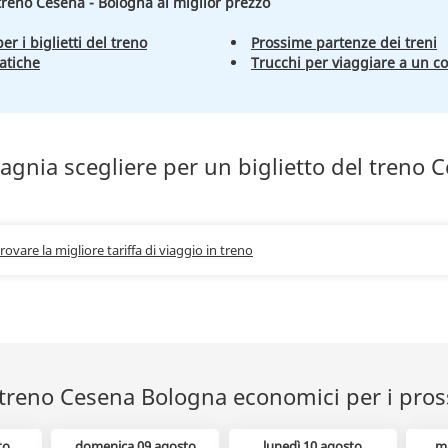
l treno Cesena - Bologna al miglior prezzo
er i biglietti del treno
Prossime partenze dei treni
atiche
Trucchi per viaggiare a un c
gnia scegliere per un biglietto del treno 
trovare la migliore tariffa di viaggio in treno
l treno Cesena Bologna economici per i pros
to
domenica 09 agosto
lunedì 10 agosto
m