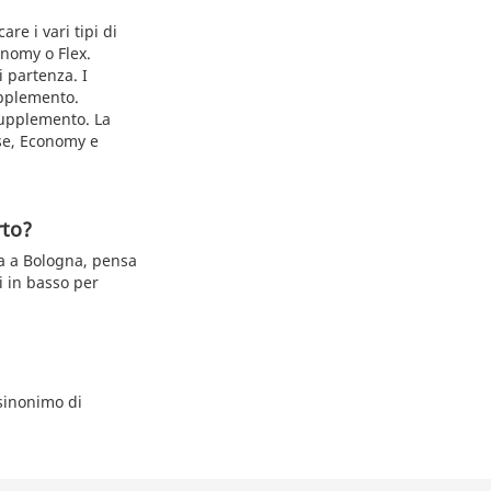
re i vari tipi di
conomy o Flex.
i partenza. I
upplemento.
 supplemento. La
ase, Economy e
rto?
na a Bologna, pensa
i in basso per
 sinonimo di