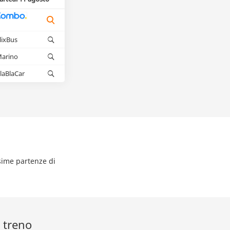
lixBus
arino
laBlaCar
ssime partenze di
 treno