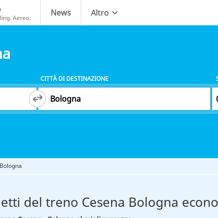
o
News
Altro
ing. Aereo.
na
CITTÀ DI DESTINAZIONE
 Bologna
ietti del treno Cesena Bologna econ