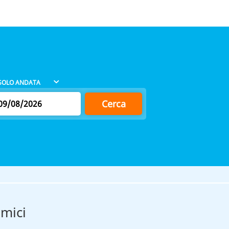
Cerca
omici