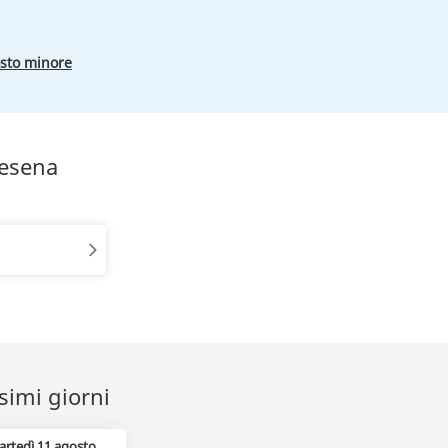
osto minore
Cesena
simi giorni
artedì 11 agosto