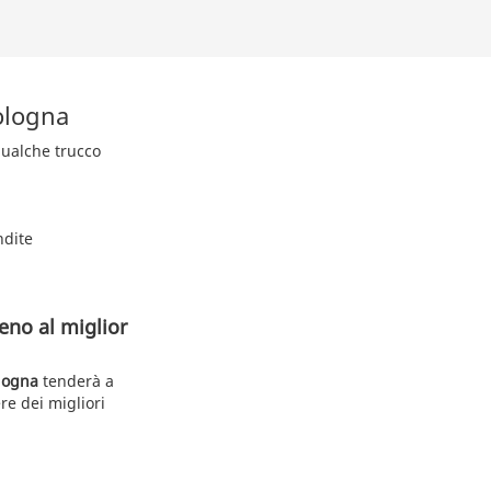
ologna
 qualche trucco
ndite
eno al miglior
ologna
tenderà a
re dei migliori