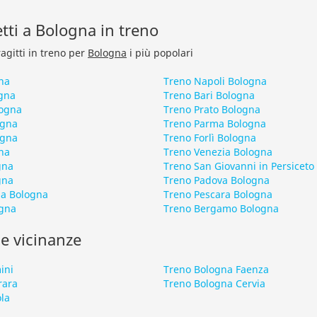
retti a Bologna in treno
ragitti in treno per
Bologna
i più popolari
na
Treno Napoli Bologna
gna
Treno Bari Bologna
ogna
Treno Prato Bologna
ogna
Treno Parma Bologna
ogna
Treno Forlì Bologna
na
Treno Venezia Bologna
gna
Treno San Giovanni in Persiceto
gna
Treno Padova Bologna
ia Bologna
Treno Pescara Bologna
ogna
Treno Bergamo Bologna
le vicinanze
ini
Treno Bologna Faenza
rara
Treno Bologna Cervia
la