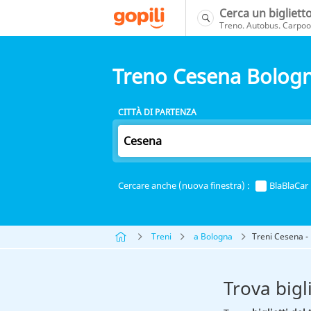
Cerca un bigliett
Treno. Autobus. Carpool
Treno Cesena Bolog
CITTÀ DI PARTENZA
Cercare anche (nuova finestra) :
BlaBlaCar
Treni
a Bologna
Treni Cesena -
Trova bigl