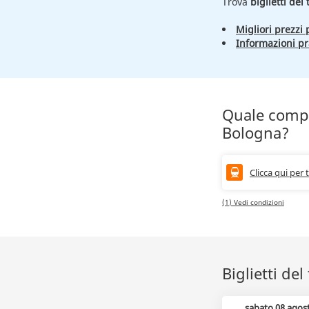
Trova
biglietti de
Migliori prezzi p
Informazioni pr
Quale compa
Bologna?
Clicca qui per 
(1) Vedi condizioni
Biglietti de
sabato 08 agos