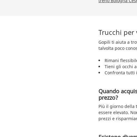
treno Bologna Ces
Trucchi per
Gopili ti aiuta a t
talvolta poco conos
Rimani flessibil
Tieni gli occhi 
Confronta tutti i
Quando acquist
prezzo?
Più il giorno della
essere elevato. No
prezzi e risparmia