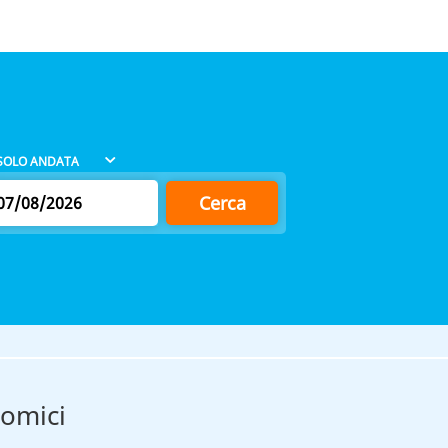
Cerca
nomici