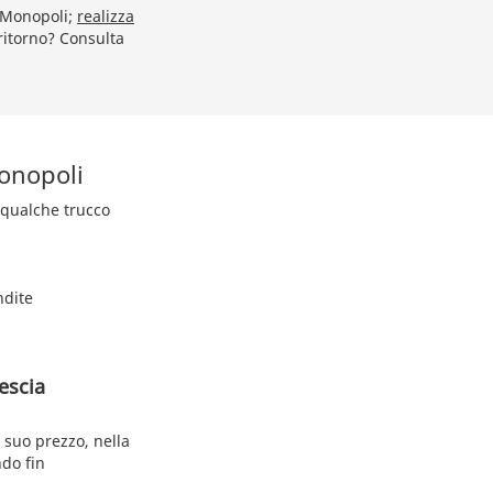
a Monopoli;
realizza
 ritorno? Consulta
Monopoli
a qualche trucco
ndite
escia
l suo prezzo, nella
ndo fin