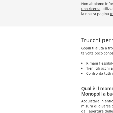
Non abbiamo inform
una ricerca
utilizz
la nostra pagina
t
Trucchi per
Gopili ti aiuta a t
talvolta poco conos
Rimani flessibil
Tieni gli occhi 
Confronta tutti i
Qual è il mome
Monopoli a bu
Acquistare in antic
misura di diverse d
dall'apertura delle