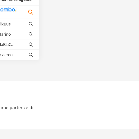
lixBus
arino
laBlaCar
n aereo
ssime partenze di