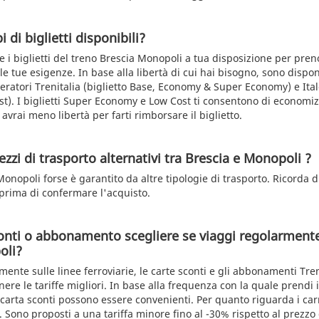
i di biglietti disponibili?
e i biglietti del treno Brescia Monopoli a tua disposizione per pre
e tue esigenze. In base alla libertà di cui hai bisogno, sono disponib
peratori Trenitalia (biglietto Base, Economy & Super Economy) e Italo
). I biglietti Super Economy e Low Cost ti consentono di economiz
 avrai meno libertà per farti rimborsare il biglietto.
zzi di trasporto alternativi tra Brescia e Monopoli ?
 Monopoli forse è garantito da altre tipologie di trasporto. Ricorda d
 prima di confermare l'acquisto.
onti o abbonamento scegliere se viaggi regolarmente
oli?
lmente sulle linee ferroviarie, le carte sconti e gli abbonamenti Tren
nere le tariffe migliori. In base alla frequenza con la quale prendi i
carta sconti possono essere convenienti. Per quanto riguarda i ca
i. Sono proposti a una tariffa minore fino al -30% rispetto al prezzo 