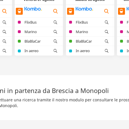
FlixBus
FlixBus
F
Marino
Marino
M
BlaBlaCar
BlaBlaCar
B
In aereo
In aereo
I
ni in partenza da Brescia a Monopoli
fettuare una ricerca tramite il nostro modulo per consultare le pro
 Monopoli.