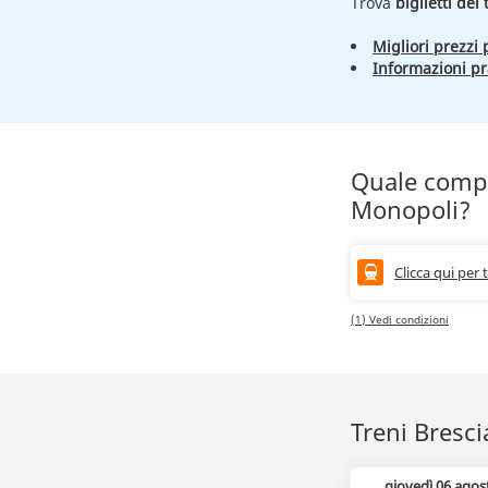
Trova
biglietti del
Migliori prezzi p
Informazioni pr
Quale compa
Monopoli?
Clicca qui per 
(1) Vedi condizioni
Treni Bresci
giovedì 06 agos