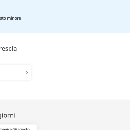
osto minore
rescia
giorni
menica 09 agosto