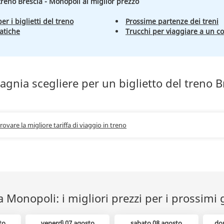
 treno Brescia - Monopoli al miglior prezzo
er i biglietti del treno
Prossime partenze dei treni
atiche
Trucchi per viaggiare a un c
gnia scegliere per un biglietto del treno B
trovare la migliore tariffa di viaggio in treno
a Monopoli: i migliori prezzi per i prossimi 
to
venerdì 07 agosto
sabato 08 agosto
do