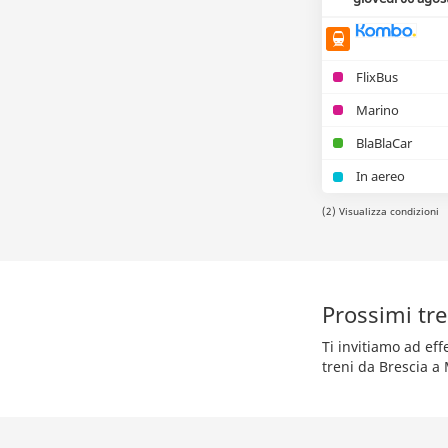
FlixBus
Marino
BlaBlaCar
In aereo
(2) Visualizza condizioni
Prossimi tre
Ti invitiamo ad ef
treni da Brescia a