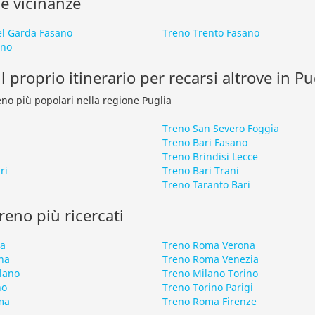
le vicinanze
el Garda Fasano
Treno Trento Fasano
ano
l proprio itinerario per recarsi altrove in Pu
treno più popolari nella regione
Puglia
Treno San Severo Foggia
Treno Bari Fasano
a
Treno Brindisi Lecce
ri
Treno Bari Trani
i
Treno Taranto Bari
 treno più ricercati
ma
Treno Roma Verona
na
Treno Roma Venezia
lano
Treno Milano Torino
no
Treno Torino Parigi
ma
Treno Roma Firenze