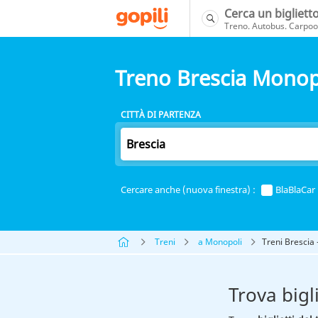
Cerca un bigliett
Treno. Autobus. Carpool
Treno Brescia Monop
CITTÀ DI PARTENZA
Cercare anche (nuova finestra) :
BlaBlaCar
Treni
a Monopoli
Treni Brescia
Trova bigl