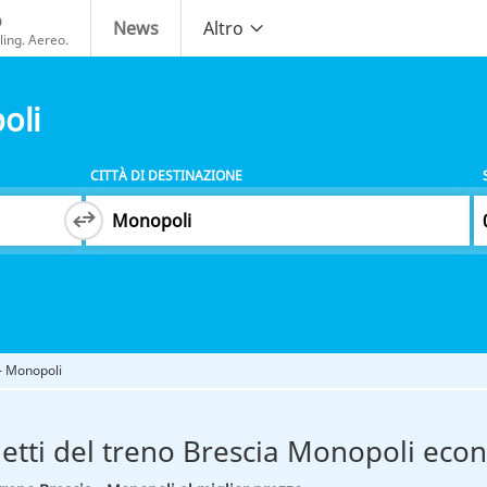
o
News
Altro
ing. Aereo.
oli
CITTÀ DI DESTINAZIONE
 - Monopoli
ietti del treno Brescia Monopoli eco