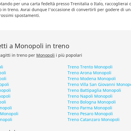
tando per una carta fedeltà presso Trenitalia o Italo, raccoglierai 
o in treno. Avrai dunque l'occasione di convertirli per godere di un
prossimi spostamenti.
retti a Monopoli in treno
ragitti in treno per
Monopoli
i più popolari
li
Treno Trento Monopoli
oli
Treno Arona Monopoli
oli
Treno Modena Monopoli
opoli
Treno Villa San Giovanni Monopo
nopoli
Treno Battipaglia Monopoli
nopoli
Treno Napoli Monopoli
oli
Treno Bologna Monopoli
nopoli
Treno Parma Monopoli
 Monopoli
Treno Pesaro Monopoli
nopoli
Treno Catanzaro Monopoli