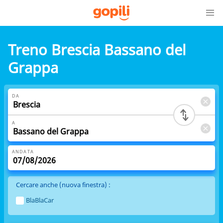
Treno Brescia Bassano del
Grappa
DA
A
ANDATA
Cercare anche (nuova finestra) :
BlaBlaCar