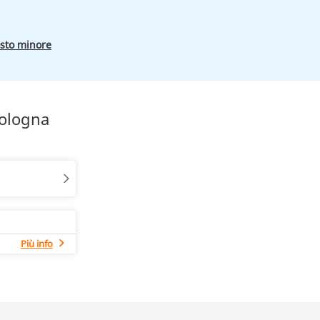
osto minore
Bologna
Più info