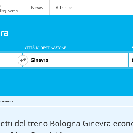
o
News
Altro
ing. Aereo.
ra
CITTÀ DI DESTINAZIONE
 Ginevra
ietti del treno Bologna Ginevra econ