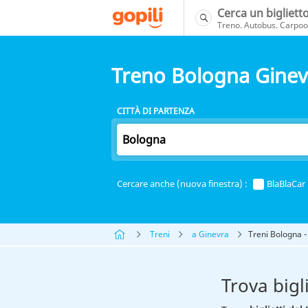
Cerca un bigliett
Treno. Autobus. Carpool
Treno Bologna Ginev
CITTÀ DI PARTENZA
Cercare anche (nuova finestra) :
BlaBlaCar
Treni
a Ginevra
Treni Bologna -
Trova bigl