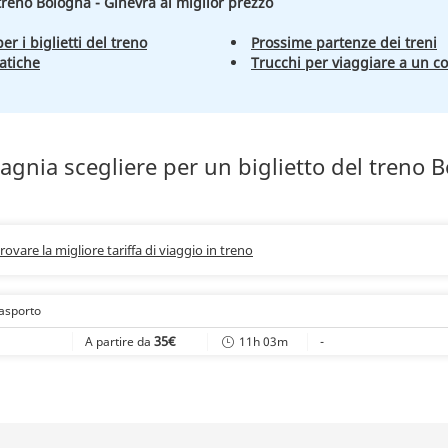
 treno Bologna - Ginevra al miglior prezzo
er i biglietti del treno
Prossime partenze dei treni
atiche
Trucchi per viaggiare a un c
gnia scegliere per un biglietto del treno 
trovare la migliore tariffa di viaggio in treno
rasporto
35€
11h 03m
-
A partire da