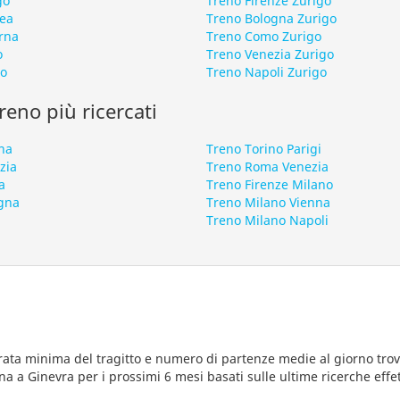
go
Treno Firenze Zurigo
lea
Treno Bologna Zurigo
rna
Treno Como Zurigo
o
Treno Venezia Zurigo
go
Treno Napoli Zurigo
 treno più ricercati
na
Treno Torino Parigi
zia
Treno Roma Venezia
a
Treno Firenze Milano
gna
Treno Milano Vienna
Treno Milano Napoli
rata minima del tragitto e numero di partenze medie al giorno trova
a a Ginevra per i prossimi 6 mesi basati sulle ultime ricerche effe