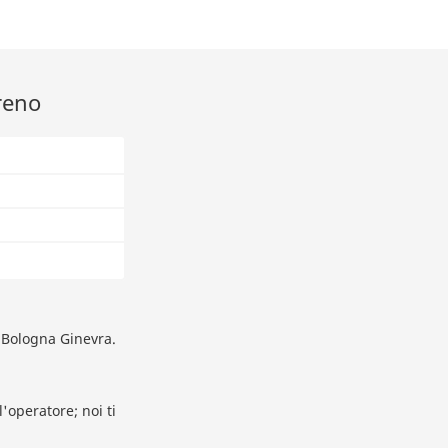
reno
o Bologna Ginevra.
'operatore; noi ti