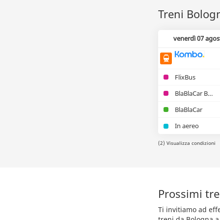
Treni Bologn
venerdì 07 agos
FlixBus
BlaBlaCar Bus
BlaBlaCar
In aereo
(2) Visualizza condizioni
Prossimi tr
Ti invitiamo ad ef
treni da Bologna a