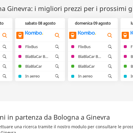
a Ginevra: i migliori prezzi per i prossimi g
to
sabato 08 agosto
domenica 09 agosto
l
FlixBus
FlixBus
F
BlaBlaCar Bus
BlaBlaCar Bus
BlaBlaCar
BlaBlaCar
B
In aereo
In aereo
I
eni in partenza da Bologna a Ginevra
fettuare una ricerca tramite il nostro modulo per consultare le pro
 Ginevra.