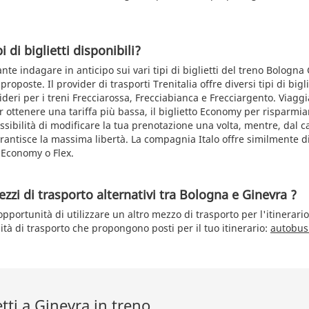
i di biglietti disponibili?
te indagare in anticipo sui vari tipi di biglietti del treno Bologna
proposte. Il provider di trasporti Trenitalia offre diversi tipi di bigli
sideri per i treni Frecciarossa, Frecciabianca e Frecciargento. Viaggia
ottenere una tariffa più bassa, il biglietto Economy per risparm
sibilità di modificare la tua prenotazione una volta, mentre, dal ca
arantisce la massima libertà. La compagnia Italo offre similmente div
, Economy o Flex.
zzi di trasporto alternativi tra Bologna e Ginevra ?
opportunità di utilizzare un altro mezzo di trasporto per l'itinerar
ità di trasporto che propongono posti per il tuo itinerario:
autobus
etti a Ginevra in treno