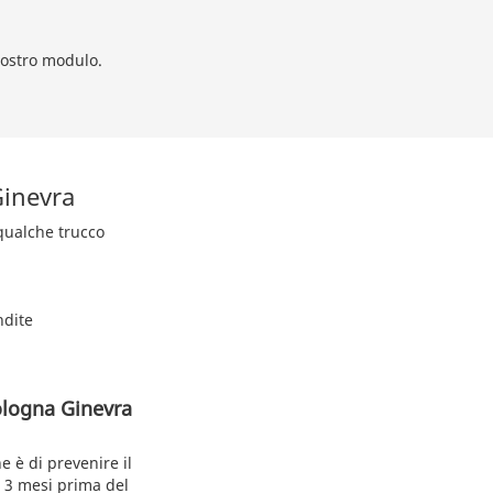
nostro modulo.
Ginevra
 qualche trucco
ndite
ologna Ginevra
e è di prevenire il
 a 3 mesi prima del