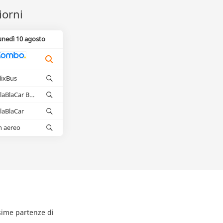
iorni
unedì 10 agosto
lixBus
BlaBlaCar Bus
laBlaCar
n aereo
ssime partenze di