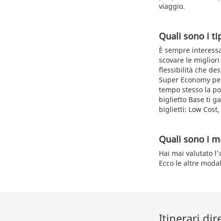
viaggio.
Quali sono i tip
È sempre interessan
scovare le migliori 
flessibilità che de
Super Economy per 
tempo stesso la pos
biglietto Base ti g
biglietti: Low Cost
Quali sono i me
Hai mai valutato l'
Ecco le altre modal
Itinerari dir