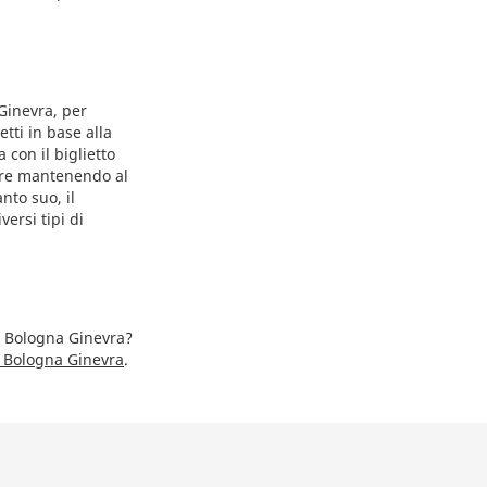
 Ginevra, per
etti in base alla
 con il biglietto
iare mantenendo al
nto suo, il
ersi tipi di
io Bologna Ginevra?
 Bologna Ginevra
.