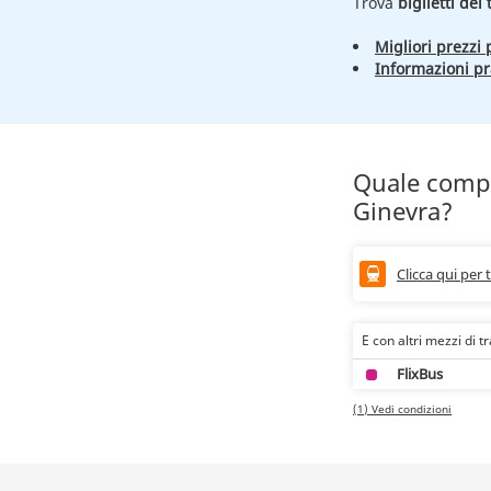
Trova
biglietti del
Migliori prezzi p
Informazioni pr
Quale compa
Ginevra?
Clicca qui per 
E con altri mezzi di t
FlixBus
(1) Vedi condizioni