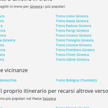
ragitti in treno per
Ginevra
i più popolari
vra
Treno Lione Ginevra
vra
Treno Aosta Ginevra
ra
Treno Padova Ginevra
evra
Treno Parigi Ginevra
evra
Treno Cesena Ginevra
a Ginevra
Treno Treviglio Ginevra
vra
Treno Lissone Ginevra
evra
Treno Piombino Ginevra
vra
Treno Chieti Ginevra
vra
Treno Udine Ginevra
le vicinanze
rdonecchia
Treno Bologna Chambéry
l proprio itinerario per recarsi altrove verso
treno più popolari nel Paese
Svizzera